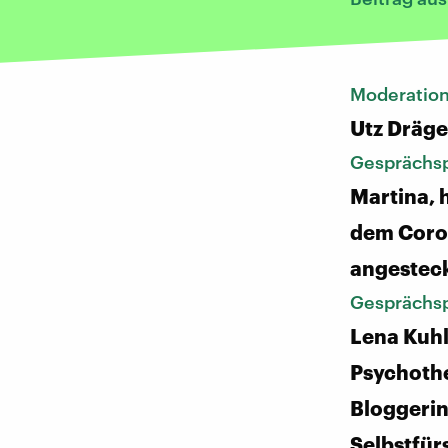
Moderatio
Utz Dräge
Gesprächsp
Martina, 
dem Coro
angestec
Gesprächsp
Lena Kuh
Psychoth
Bloggerin
Selbstfür