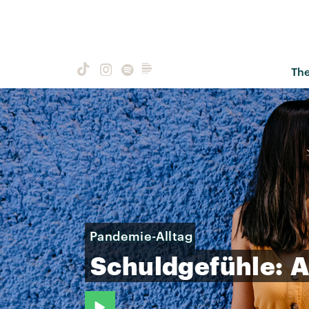
Th
Pandemie-Alltag
Schuldgefühle:
A