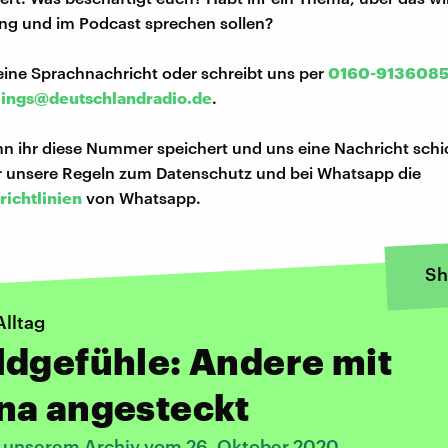
ng und im Podcast sprechen sollen?
eine Sprachnachricht oder schreibt uns per
0160-913608
lings@deutschlandradio.de
.
n ihr diese Nummer speichert und uns eine Nachricht schi
hr unsere Regeln zum Datenschutz und bei Whatsapp die
richtlinien
von Whatsapp.
Sh
lltag
dgefühle: Andere mit
na angesteckt
s unserem Archiv vom 26. Oktober 2020