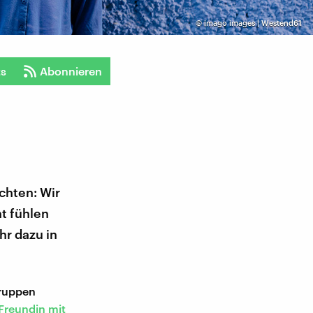
©
imago images | Westend61
ts
Abonnieren
chten: Wir
t fühlen
hr dazu in
gruppen
 Freundin mit