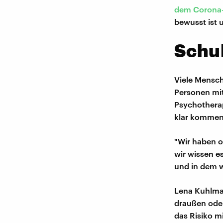
dem Corona-V
bewusst ist 
Schu
Viele Mensch
Personen mi
Psychotherap
klar kommen 
"Wir haben o
wir wissen e
und in dem w
Lena Kuhlman
draußen oder
das Risiko m