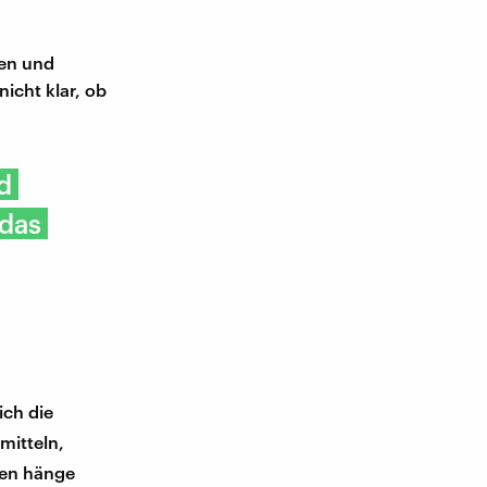
ben und
icht klar, ob
d
 das
ich die
mitteln,
nen hänge