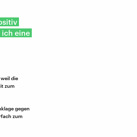
sitiv
ich eine
weil die
mit zum
Anklage gegen
hrfach zum