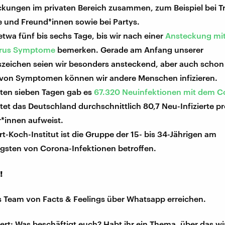
ckungen im privaten Bereich zusammen, zum Beispiel bei Tr
e und Freund*innen sowie bei Partys.
etwa fünf bis sechs Tage, bis wir nach einer
Ansteckung mi
irus Symptome
bemerken. Gerade am Anfang unserer
szeichen seien wir besonders ansteckend, aber auch scho
 von Symptomen können wir andere Menschen infizieren.
zten sieben Tagen gab es
67.320 Neuinfektionen mit dem C
et das Deutschland durchschnittlich 80,7 Neu-Infizierte p
*innen aufweist.
t-Koch-Institut ist die Gruppe der 15- bis 34-Jährigen am
igsten von Corona-Infektionen betroffen.
!
s Team von Facts & Feelings über Whatsapp erreichen.
iert: Was beschäftigt euch? Habt ihr ein Thema, über das w