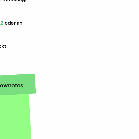
52
oder an
ckt,
ownotes