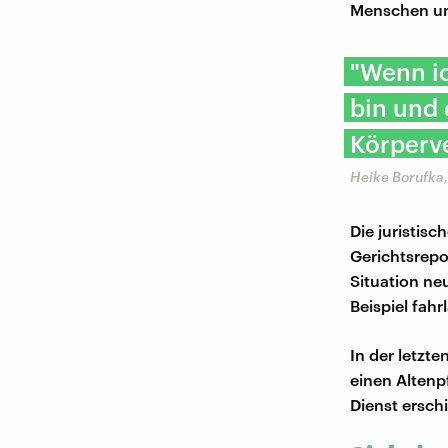
Menschen un
"Wenn ic
bin und
Körperve
Heike Borufka
Die juristis
Gerichtsrepo
Situation ne
Beispiel fahr
In der letzt
einen Altenp
Dienst erschi