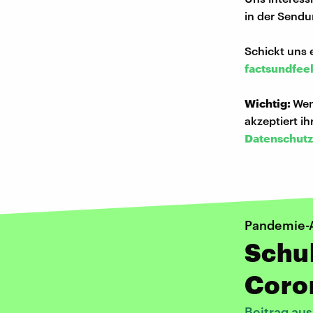
in der Sendu
Schickt uns 
factsundfee
Wichtig:
Wen
akzeptiert i
Datenschutz
Pandemie-A
Schul
Coro
Beitrag au