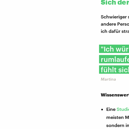
Sich de
Schwieriger 
andere Perso
ich dafür st
"Ich wür
rumlauf
fühlt sic
Martina
Wissenswert
Eine
Studi
meisten M
sondern i