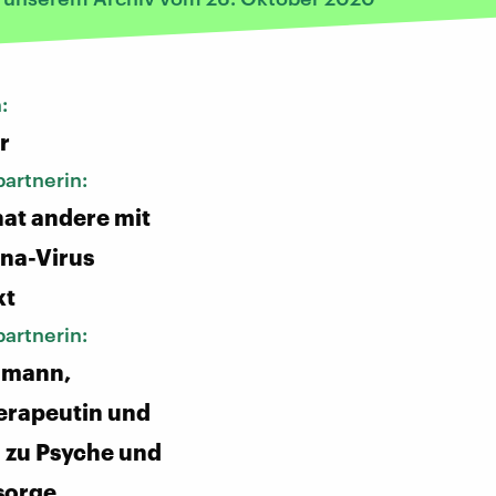
n:
r
artnerin:
hat andere mit
na-Virus
kt
artnerin:
lmann,
erapeutin und
 zu Psyche und
sorge