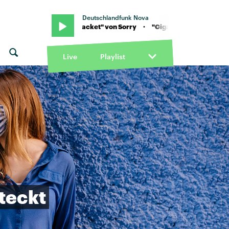
Deutschlandfunk Nova
"Cigarette packet" von Sorry · "Cigarette packet" von Sorry
Live
Playlist
teckt