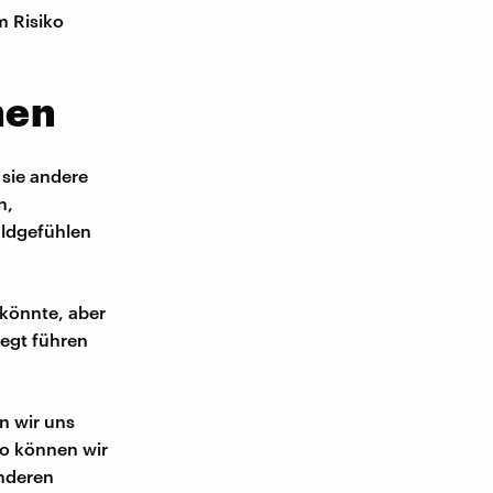
m Risiko
hen
 sie andere
n,
uldgefühlen
könnte, aber
legt führen
n wir uns
So können wir
anderen