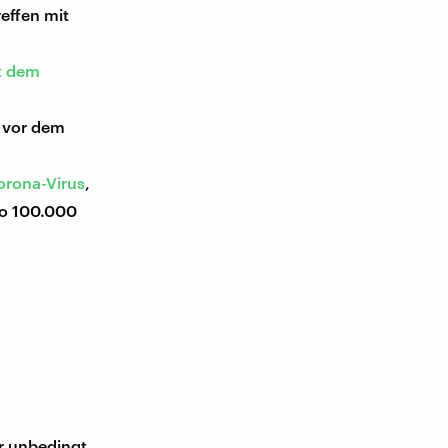
effen mit
t dem
n vor dem
orona-Virus
,
ro 100.000
ir unbedingt