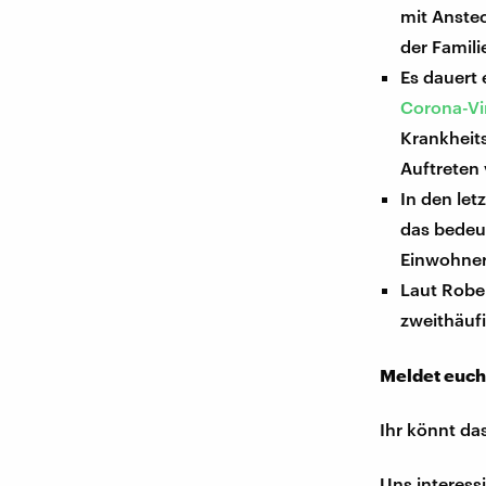
mit Anste
der Famili
Es dauert 
Corona-V
Krankheit
Auftreten
In den let
das bedeut
Einwohner
Laut Rober
zweithäuf
Meldet euch
Ihr könnt da
Uns interess