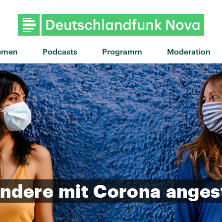
"Cigarette packet" von Sorry · 
emen
Podcasts
Programm
Moderation
ndere
mit
Corona
anges