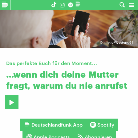
©
imago/Westend61
Das perfekte Buch für den Moment...
…wenn
dich
deine
Mutter
fragt,
warum
du
nie
anrufst
Deutschlandfunk App
Spotify
Apple Podcasts
Abonnieren