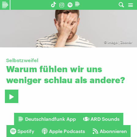
©
imago | Zoonar
Selbstzweifel
Warum
fühlen
wir
uns
weniger
schlau
als
andere?
Deutschlandfunk App
ARD Sounds
Spotify
Apple Podcasts
Abonnieren