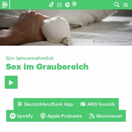
©
inkje | photocase.de
(Un-)einvernehmlich
Sex
im
Graubereich
Deutschlandfunk App
ARD Sounds
Spotify
Apple Podcasts
Abonnieren