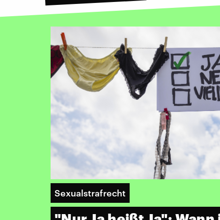
Sexualstrafrecht
"Nur Ja heißt Ja": Wann 