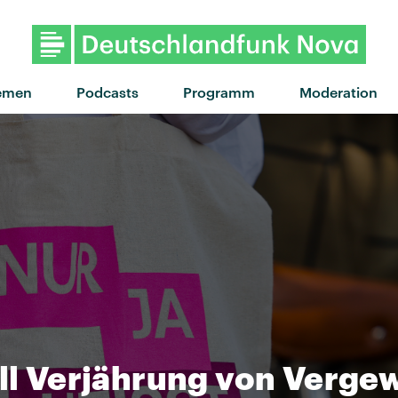
"Believing" von KYTES · "Believ
emen
Podcasts
Programm
Moderation
ill Verjährung von Verge