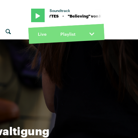
Soundtrack
ing" von KYTES · "Believing" von KYTES
Live
Playlist
waltigung