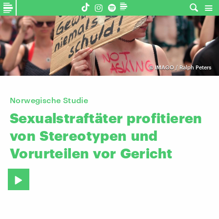
©
IMAGO / Ralph Peters
Norwegische Studie
Sexualstraftäter
profitieren
von
Stereotypen
und
Vorurteilen
vor
Gericht