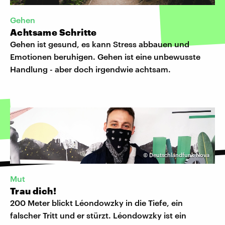
Gehen
Achtsame Schritte
Gehen ist gesund, es kann Stress abbauen und
Emotionen beruhigen. Gehen ist eine unbewusste
Handlung - aber doch irgendwie achtsam.
©
Deutschlandfunk Nova
Mut
Trau dich!
200 Meter blickt Léondowzky in die Tiefe, ein
falscher Tritt und er stürzt. Léondowzky ist ein