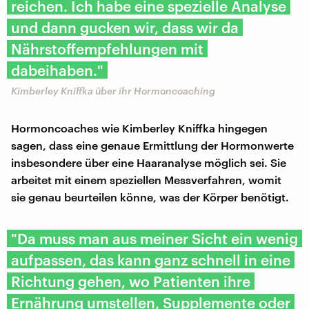
reichen. Ich habe eine spezielle Analyse
und dann gucken wir, dass wir da
Nährstoffempfehlungen mit
dabeihaben."
Kimberley Kniffka über ihr Hormoncoaching
Hormoncoaches wie Kimberley Kniffka hingegen
sagen, dass eine genaue Ermittlung der Hormonwerte
insbesondere über eine Haaranalyse möglich sei. Sie
arbeitet mit einem speziellen Messverfahren, womit
sie genau beurteilen könne, was der Körper benötigt.
"Da muss man aus meiner Sicht ein wenig
aufpassen, das kann ganz schnell in eine
Richtung gehen, wo Patienten ihre
Ernährung umstellen, Supplemente oder