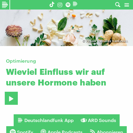
©
Pexels I Nataliya Vaitkevich
Optimierung
Wieviel
Einfluss
wir
auf
unsere
Hormone
haben
Deutschlandfunk App
ARD Sounds
Spotify
Apple Podcasts
Abonnieren