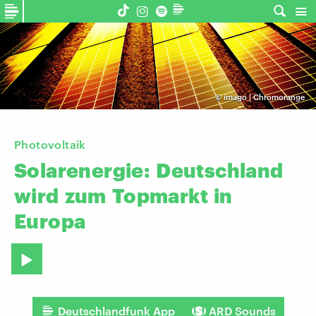
©
imago | Chromorange
Photovoltaik
Solarenergie:
Deutschland
wird
zum
Topmarkt
in
Europa
Deutschlandfunk App
ARD Sounds