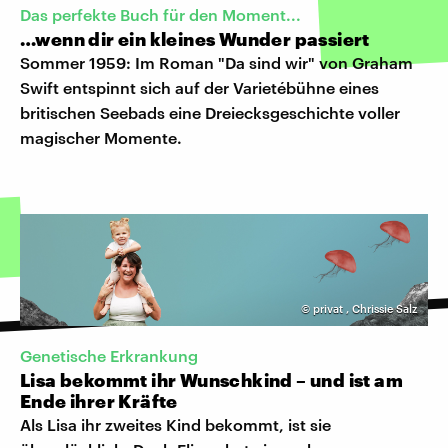
Das perfekte Buch für den Moment...
…wenn dir ein kleines Wunder passiert
Sommer 1959: Im Roman "Da sind wir" von Graham
Swift entspinnt sich auf der Varietébühne eines
britischen Seebads eine Dreiecksgeschichte voller
magischer Momente.
©
privat
,
Chrissie Salz
Genetische Erkrankung
Lisa bekommt ihr Wunschkind – und ist am
Ende ihrer Kräfte
Als Lisa ihr zweites Kind bekommt, ist sie