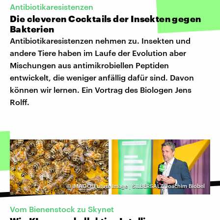
Antibiotikaresistenzen
Die cleveren Cocktails der Insekten gegen
Bakterien
Antibiotikaresistenzen nehmen zu. Insekten und
andere Tiere haben im Laufe der Evolution aber
Mischungen aus antimikrobiellen Peptiden
entwickelt, die weniger anfällig dafür sind. Davon
können wir lernen. Ein Vortrag des Biologen Jens
Rolff.
©
IMAGO/Future Image | SILBERSALZ/Joachim Blobel
Vom Bienenstock zu Skynet