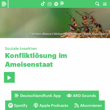
©
picture alliance I blickwinkel I R. Sturm | Ralph Sturm,Rain
Soziale Insekten
Konfliktlösung
im
Ameisenstaat
Deutschlandfunk App
ARD Sounds
Spotify
Apple Podcasts
Abonnieren