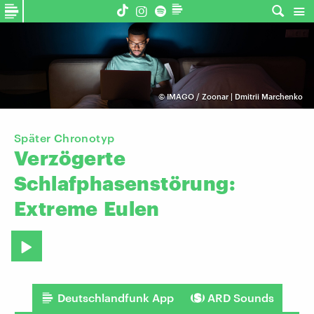
©
IMAGO / Zoonar | Dmitrii Marchenko
Später Chronotyp
Verzögerte
Schlafphasenstörung:
Extreme
Eulen
Deutschlandfunk App
ARD Sounds