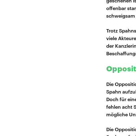
geschehen is
offenbar sta
schweigsam i
Trotz Spahns
viele Akteur
der Kanzleri
Beschaffung
Opposit
Die Oppositi
Spahn aufzuk
Doch für ein
fehlen acht 
mögliche Unt
Die Oppositi