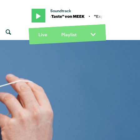
Soundtrack
· "Expensive Taste" von MEEK · "Expensive Taste" von MEEK
Live
Playlist