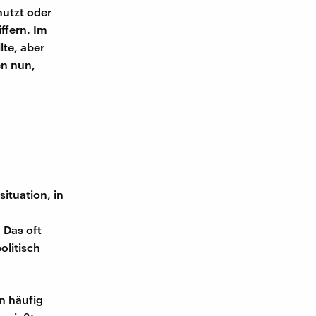
nutzt oder
ffern. Im
lte, aber
n nun,
ituation, in
 Das oft
olitisch
n häufig