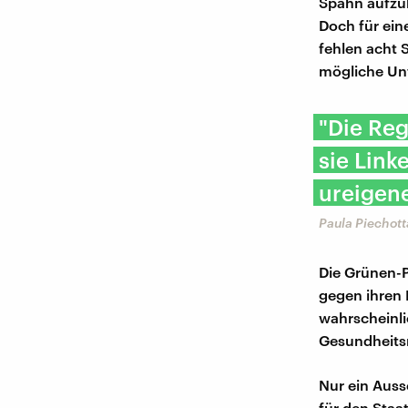
Spahn aufzuk
Doch für ein
fehlen acht 
mögliche Unt
"Die Reg
sie Link
ureigen
Paula Piechot
Die Grünen-Po
gegen ihren 
wahrscheinli
Gesundheitsm
Nur ein Auss
für den Staa