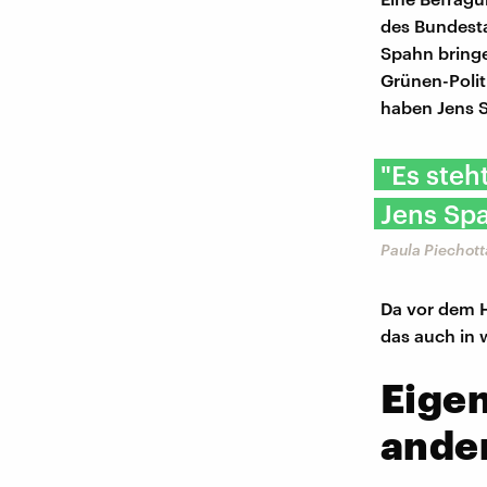
des Bundesta
Spahn bringe
Grünen-Polit
haben Jens 
"Es ste
Jens Spa
Paula Piechot
Da vor dem H
das auch in 
Eige
ande