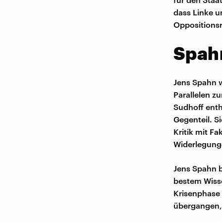
dass Linke u
Oppositions
Spahn
Jens Spahn w
Parallelen z
Sudhoff enth
Gegenteil. S
Kritik mit Fa
Widerlegung
Jens Spahn 
bestem Wisse
Krisenphase
übergangen, 