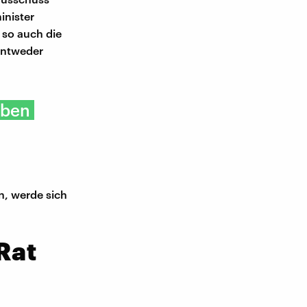
inister
 so auch die
Entweder
aben
n, werde sich
Rat