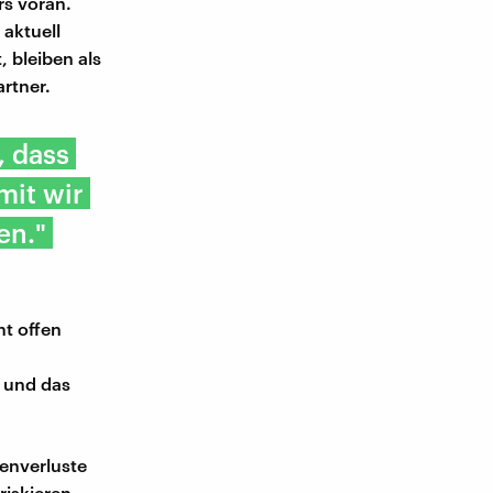
rs voran.
aktuell
 bleiben als
artner.
, dass
mit wir
en."
ht offen
U und das
denverluste
riskieren,