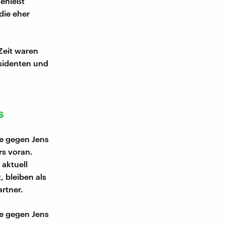
genießt
die eher
Zeit waren
äsidenten und
s
e gegen Jens
rs voran.
aktuell
 bleiben als
artner.
e gegen Jens