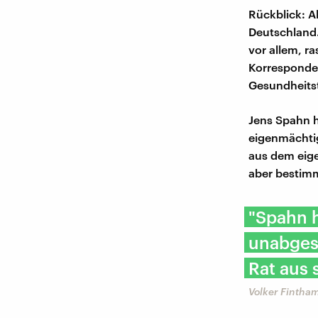
Rückblick: A
Deutschland. 
vor allem, r
Korresponden
Gesundheits
Jens Spahn h
eigenmächtig
aus dem eige
aber bestimm
"Spahn 
unabges
Rat aus 
Volker Fintha