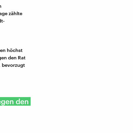
n
Lage zählte
t-
ten höchst
gen den Rat
, bevorzugt
egen den