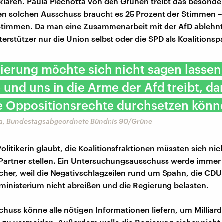
lären. Paula Piechotta von den Grünen treibt das besonde
en solchen Ausschuss braucht es 25 Prozent der Stimmen – 
Stimmen. Da man eine Zusammenarbeit mit der AfD ablehnt,
erstützer nur die Union selbst oder die SPD als Koalitionsp
ierung möchte sich nicht sagen lassen
e und uns in die Arme der Afd treibt, da
e Oppositionsrechte durchsetzen könn
ta, Bundestagsabgeordnete Bündnis 90/Grüne
litikerin glaubt, die Koalitionsfraktionen müssten sich nic
Partner stellen. Ein Untersuchungsausschuss werde immer
cher, weil die Negativschlagzeilen rund um Spahn, die CD
inisterium nicht abreißen und die Regierung belasten.
chuss könne alle nötigen Informationen liefern, um Milliar
t zu vermeiden. Außerdem wolle die Regierung sicher nicht 