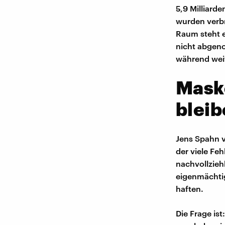
5,9 Milliard
wurden verbr
Raum steht e
nicht abgen
während weit
Maske
bleib
Jens Spahn v
der viele Fe
nachvollzieh
eigenmächtig
haften.
Die Frage is