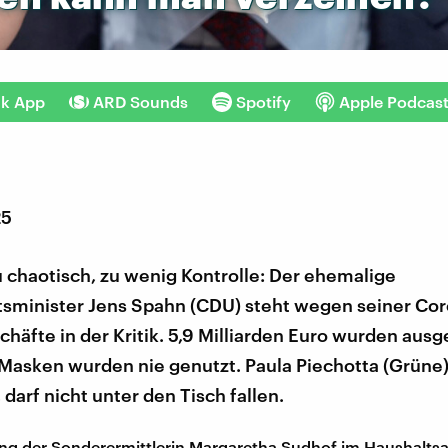
nk App
ARD Sounds
Spotify
Apple Podcas
25
u chaotisch, zu wenig Kontrolle: Der ehemalige
sminister Jens Spahn (CDU) steht wegen seiner Cor
äfte in der Kritik. 5,9 Milliarden Euro wurden aus
Masken wurden nie genutzt. Paula Piechotta (Grüne)
, darf nicht unter den Tisch fallen.
ng der Sonderermittlerin Margaretha Sudhof im Haushalts