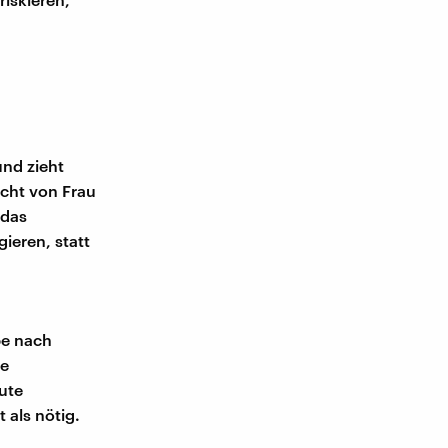
und zieht
icht von Frau
 das
ieren, statt
be nach
te
ute
als nötig.