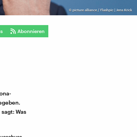
©
picture alliance / Flashpic | Jens Krick
ts
Abonnieren
ona-
gegeben.
 sagt: Was
ausschuss