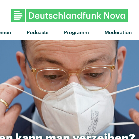
"Expensive Taste" von MEEK 
emen
Podcasts
Programm
Moderation
den
kann
man
verzeihen?