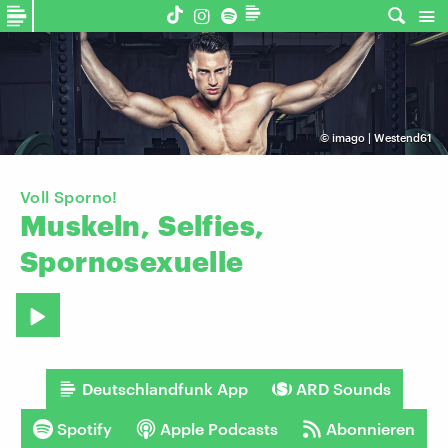
©
imago | Westend61
Voll Sporno!
Muskeln,
Selfies,
Spornosexuelle
Deutschlandfunk App
ARD Sounds
Spotify
Apple Podcasts
Abonnieren