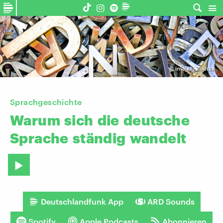
©
imago | Zoonar
Sprachgeschichte
Warum
sich
die
deutsche
Sprache
ständig
wandelt
Deutschlandfunk App
ARD Sounds
Spotify
Apple Podcasts
Abonnieren