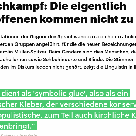
hkampf: Die eigentlich
offenen kommen nicht zu
ationen der Gegner des Sprachwandels seien heute ähnlic
erden Gruppen angeführt, für die die neuen Bezeichnungen
Carolin Müller-Spitzer. Beim Gendern sind dies Menschen, d
ache lernen sowie Sehbehinderte und Blinde. Die Stimmen 
en im Diskurs jedoch nicht gehört, zeigt die Linguistin in 
dient als 'symbolic glue', also als ein
cher Kleber, der verschiedene konserv
pulistische, zum Teil auch kirchliche K
nbringt."
Spitzer, Linguistin