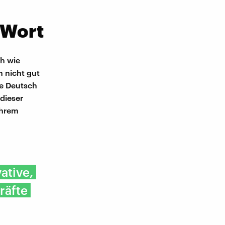
 Wort
h wie
 nicht gut
ie Deutsch
dieser
ihrem
ative,
räfte