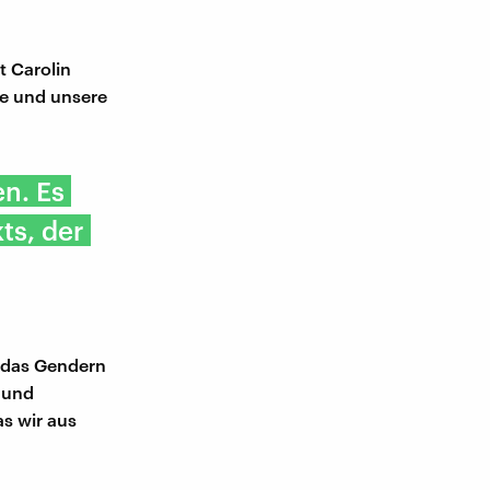
t Carolin
che und unsere
n. Es
ts, der
m das Gendern
 und
as wir aus