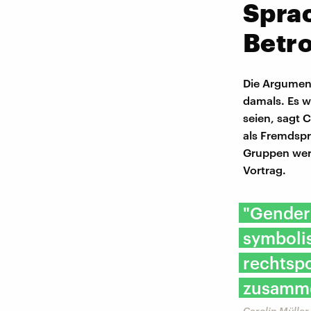
Sprac
Betr
Die Argument
damals. Es w
seien, sagt 
als Fremdspr
Gruppen werd
Vortrag.
"Gender 
symbolis
rechtspo
zusamme
Carolin Müller-