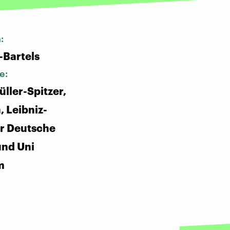
n:
-Bartels
e:
üller-Spitzer,
, Leibniz-
für Deutsche
und Uni
m