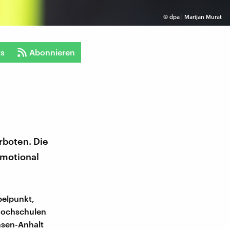
©
dpa | Marijan Murat
ts
Abonnieren
rboten. Die
emotional
elpunkt,
 Hochschulen
hsen-Anhalt