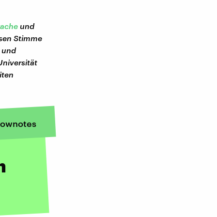
rache
und
essen Stimme
r und
niversität
iten
ownotes
n