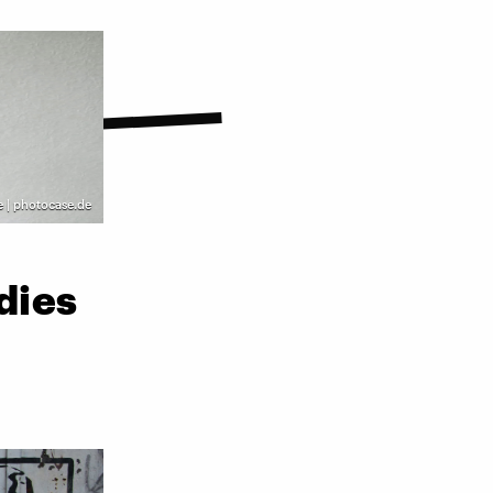
e | photocase.de
dies