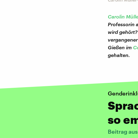
Carolin Mülle
Professorin 
wird gehört?
vergangener 
Gießen im
C
gehalten.
Genderinkl
Spra
so em
Beitrag au