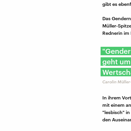
gibt es eben
Das Gendern 
Müller-Spitze
Rednerin im 
"Gender
geht um 
Wertschä
Carolin Müller-
In ihrem Vor
mit einem a
"lesbisch" in
den Auseina