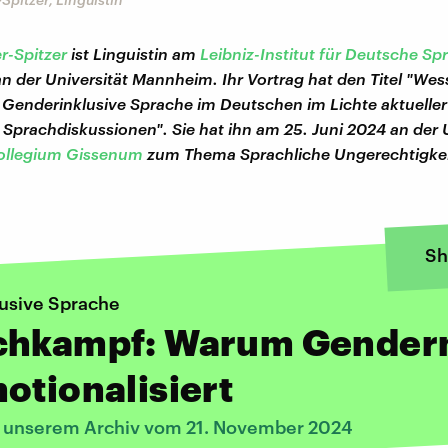
r-Spitzer
ist Linguistin am
Leibniz-Institut für Deutsche Sp
an der Universität Mannheim. Ihr Vortrag hat den Titel "W
 Genderinklusive Sprache im Deutschen im Lichte aktuelle
Sprachdiskussionen". Sie hat ihn am 25. Juni 2024 an der U
ollegium Gissenum
zum Thema Sprachliche Ungerechtigke
Sh
usive Sprache
chkampf: Warum Gender
otionalisiert
s unserem Archiv vom 21. November 2024