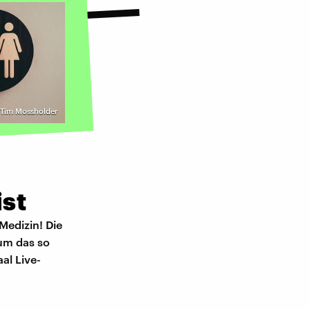
 Tim Mossholder
st
Medizin! Die
rum das so
al Live-