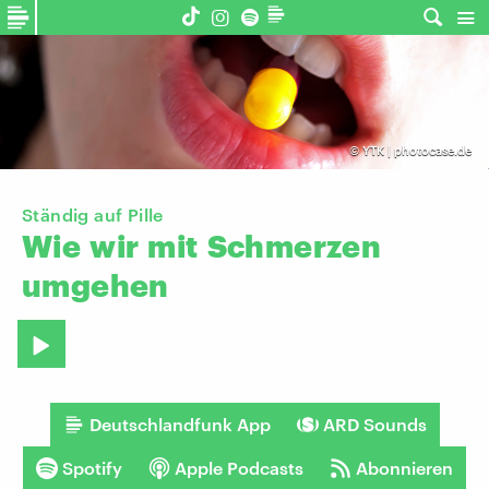
©
YTK | photocase.de
Ständig auf Pille
Wie
wir
mit
Schmerzen
umgehen
Deutschlandfunk App
ARD Sounds
Spotify
Apple Podcasts
Abonnieren