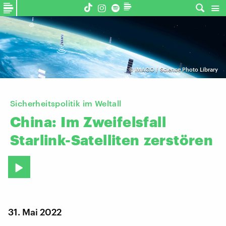
©
IMAGO / Science Photo Library
Sicherheitspolitik im Weltall
China:
Im
Zweifelsfall
Starlink-Satelliten
zerstören
31. Mai 2022