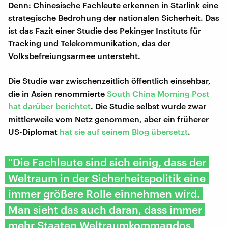
Denn: Chinesische Fachleute erkennen in Starlink eine
strategische Bedrohung der nationalen Sicherheit. Das
ist das Fazit einer Studie des Pekinger Instituts für
Tracking und Telekommunikation, das der
Volksbefreiungsarmee untersteht.
Die Studie war zwischenzeitlich öffentlich einsehbar,
die in Asien renommierte
South China Morning Post
hat darüber berichtet
. Die Studie selbst wurde zwar
mittlerweile vom Netz genommen, aber ein früherer
US-Diplomat
hat sie auf seinem Blog übersetzt
.
"Die Fachleute sind sich einig, dass der
Weltraum in der Sicherheitspolitik eine
immer größere Rolle einnehmen wird.
Man sieht das auch daran, dass immer
mehr Staaten Weltraumkommandos