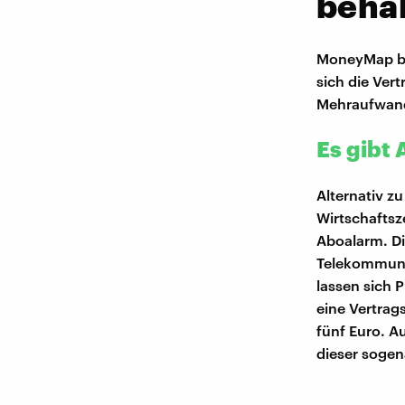
beha
MoneyMap bie
sich die Ver
Mehraufwand 
Es gibt 
Alternativ z
Wirtschaftsz
Aboalarm. D
Telekommunik
lassen sich P
eine Vertrag
fünf Euro. A
dieser sogen