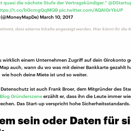
 quasi die nächste Stufe der Vertragskündiger."
@DStartu
ttps://t.co/bGcmgQqMQB
pic.twitter.com/AQAIGrYbUP
 (@MoneyMapDe)
March 10, 2017
stimmt, dass externe Inhalte angezeigt werden. Hier könnt ihr die
du wirklich einem Unternehmen Zugriff auf dein Girokonto 
ap auch, wann du wo was mit deiner Bankkarte gezahlt has
 wie hoch deine Miete ist und so weiter.
Datenschutz ist auch Frank Broer, dem Mitgründer des Sta
 Blog Gründerszene
erzählt er, dass ihn die Leute immer wi
chen. Das Start-up verspricht hohe Sicherheitsstandards.
m sein oder Daten für s