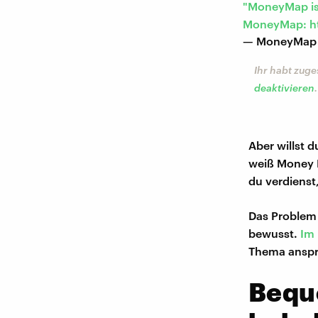
"MoneyMap ist
MoneyMap:
h
— MoneyMap
Ihr habt zuge
deaktivieren
.
Aber willst 
weiß Money M
du verdienst,
Das Problem 
bewusst.
Im
Thema anspre
Beque