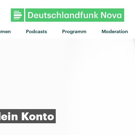
"Chicago" von Clueso · "Chic
emen
Podcasts
Programm
Moderation
ein
Konto