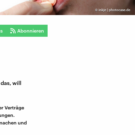
©
inkje | photocase.de
ts
Abonnieren
das, will
er Verträge
rungen.
 machen und