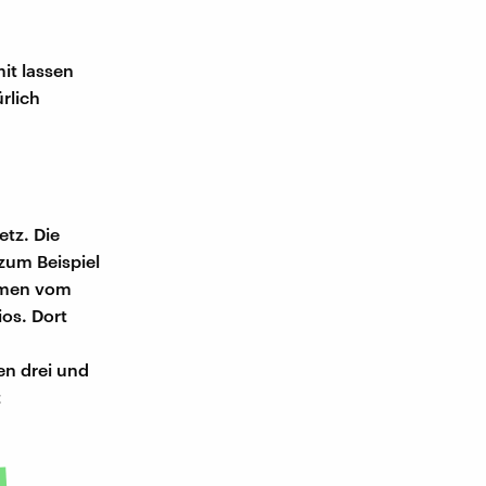
it lassen
rlich
tz. Die
 zum Beispiel
hmen vom
os. Dort
en drei und
t