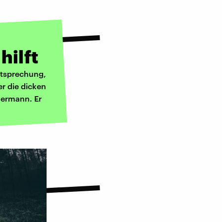
hilft
htsprechung,
r die dicken
mermann. Er