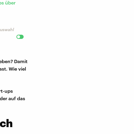
ps
über
 Auswahl
geben? Damit
t. Wie viel
rt-ups
eder auf das
ich