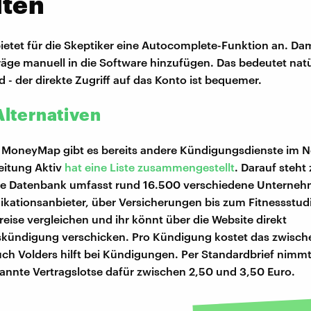
lten
tet für die Skeptiker eine Autocomplete-Funktion an. Dam
träge manuell in die Software hinzufügen. Das bedeutet natü
- der direkte Zugriff auf das Konto ist bequemer.
Alternativen
u MoneyMap gibt es bereits andere Kündigungsdienste im Ne
eitung Aktiv
hat eine Liste zusammengestellt
. Darauf steht
ie Datenbank umfasst rund 16.500 verschiedene Unterne
ationsanbieter, über Versicherungen bis zum Fitnessstudi
reise vergleichen und ihr könnt über die Website direkt
skündigung verschicken. Pro Kündigung kostet das zwisch
uch Volders hilft bei Kündigungen. Per Standardbrief nimm
annte Vertragslotse dafür zwischen 2,50 und 3,50 Euro.