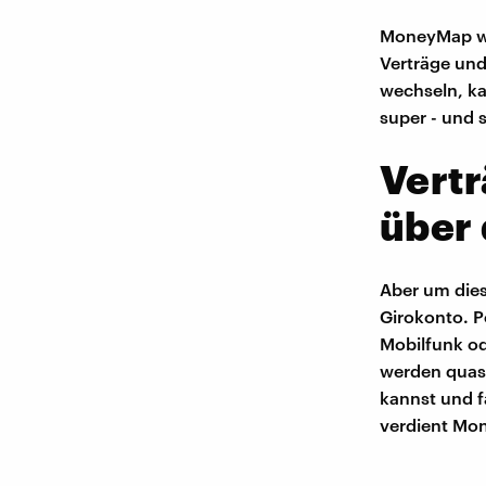
MoneyMap wil
Verträge und 
wechseln, ka
super - und 
Vertr
über 
Aber um dies
Girokonto. P
Mobilfunk od
werden quasi
kannst und f
verdient Mon