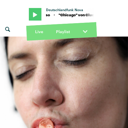
Deutschlandfunk Nova
ago" von Clueso · "Chicago" von Clueso
Live
Playlist