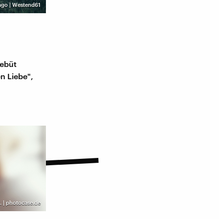
ago | Westend61
debüt
n Liebe",
.. | photocase.de