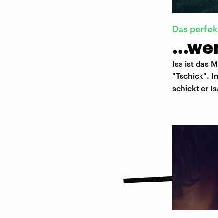
Das perfek
...we
Isa ist das
"Tschick". I
schickt er I