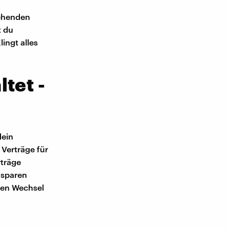
tehenden
t du
ingt alles
tet -
dein
 Verträge für
rträge
 sparen
 den Wechsel