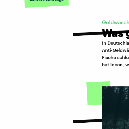
Geldwäsc
Was g
In Deutschl
Anti-Geldwä
Fische schlü
hat Ideen, w