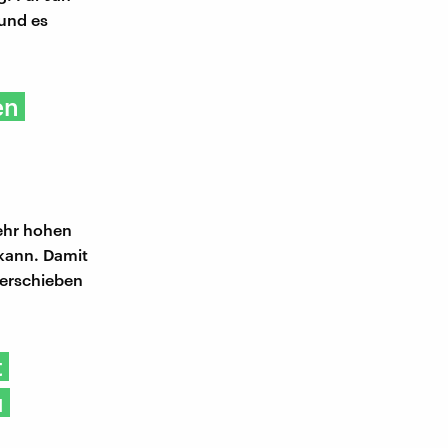
und es
en
sehr hohen
 kann. Damit
verschieben
t
u