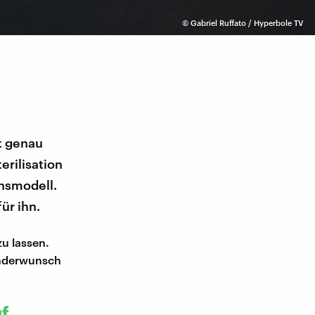
©
Gabriel Ruffato / Hyperbole TV
st genau
erilisation
ensmodell.
ür ihn.
zu lassen.
Kinderwunsch
uf