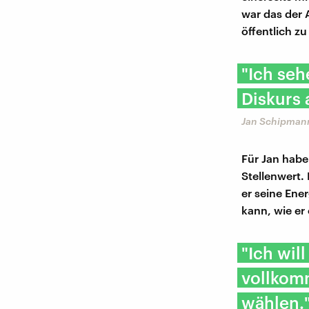
war das der 
öffentlich z
"Ich seh
Diskurs 
Jan Schipmann
Für Jan habe
Stellenwert.
er seine Ene
kann, wie er
"Ich wil
vollkom
wählen.