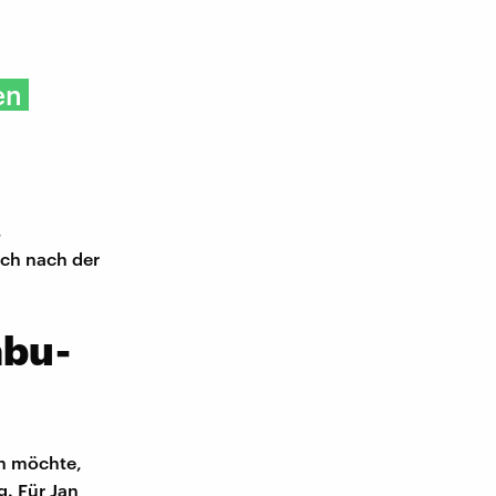
en
s
uch nach der
abu-
en möchte,
g. Für Jan