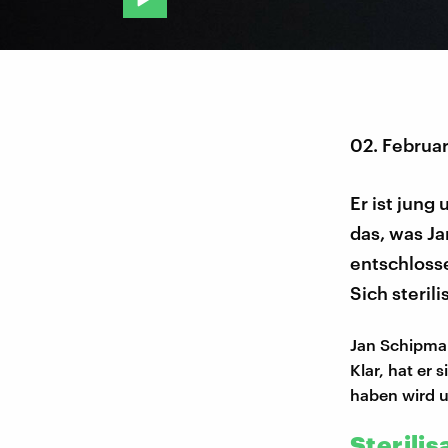
02. Februa
Er ist jung
das, was Ja
entschlosse
Sich steril
Jan Schipman
Klar, hat er 
haben wird u
Sterilis