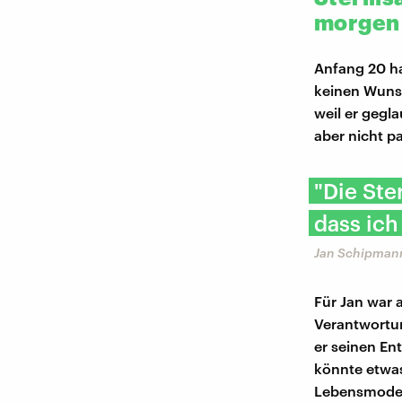
morgen
Anfang 20 ha
keinen Wunsc
weil er gegla
aber nicht p
"Die Ste
dass ich
Jan Schipmann 
Für Jan war a
Verantwortun
er seinen Ent
könnte etwas
Lebensmodel