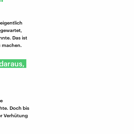
eigentlich
bgewartet,
nnte. Das ist
zu machen.
 daraus,
ie
hte. Doch bis
der Verhütung