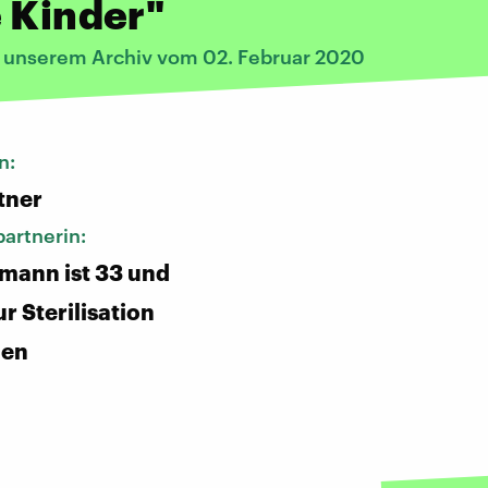
 Kinder"
s unserem Archiv vom 02. Februar 2020
n:
tner
artnerin:
mann ist 33 und
ur Sterilisation
den