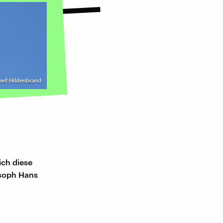
osef Hildenbrand
ich diese
osoph Hans