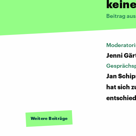
keine
Beitrag au
Moderatori
Jenni Gär
Gesprächsp
Jan Schip
hat sich z
entschie
Weitere Beiträge