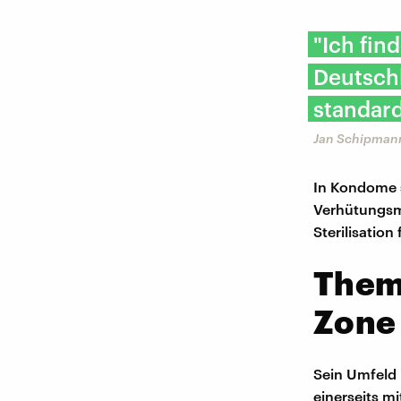
"Ich fin
Deutsch
standard
Jan Schipmann
In Kondome s
Verhütungsmi
Sterilisation
Thema
Zone
Sein Umfeld r
einerseits m