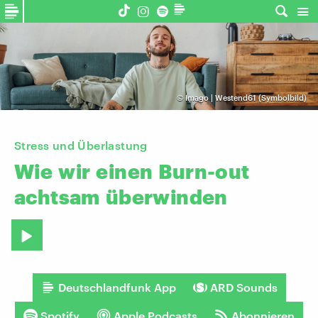
©
Imago | Westend61 (Symbolbild)
Stress und Überlastung
Wie
wir
einen
Burn-out
achtsam
überwinden
Deutschlandfunk App
ARD Sounds
Spotify
Apple Podcasts
Abonnieren