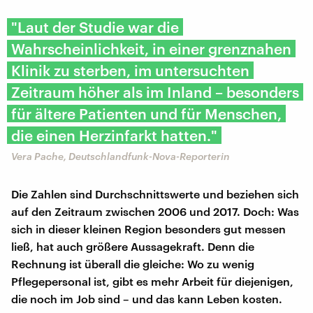
"Laut der Studie war die
Wahrscheinlichkeit, in einer grenznahen
Klinik zu sterben, im untersuchten
Zeitraum höher als im Inland – besonders
für ältere Patienten und für Menschen,
die einen Herzinfarkt hatten."
Vera Pache, Deutschlandfunk-Nova-Reporterin
Die Zahlen sind Durchschnittswerte und beziehen sich
auf den Zeitraum zwischen 2006 und 2017. Doch: Was
sich in dieser kleinen Region besonders gut messen
ließ, hat auch größere Aussagekraft. Denn die
Rechnung ist überall die gleiche: Wo zu wenig
Pflegepersonal ist, gibt es mehr Arbeit für diejenigen,
die noch im Job sind – und das kann Leben kosten.