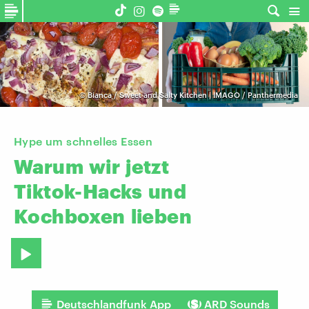
©
Bianca / Sweet and Salty Kitchen | IMAGO / Panthermedia
Hype um schnelles Essen
Warum
wir
jetzt
Tiktok-Hacks
und
Kochboxen
lieben
Deutschlandfunk App
ARD Sounds