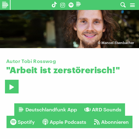
©
Manoel Eisenbacher
Autor Tobi Rosswog
"Arbeit
ist
zerstörerisch!"
Deutschlandfunk App
ARD Sounds
Spotify
Apple Podcasts
Abonnieren