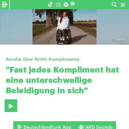
©
privat
Amelie über Nicht-Komplimente
"Fast
jedes
Kompliment
hat
eine
unterschwellige
Beleidigung
in
sich"
Deutschlandfunk App
ARD Sounds