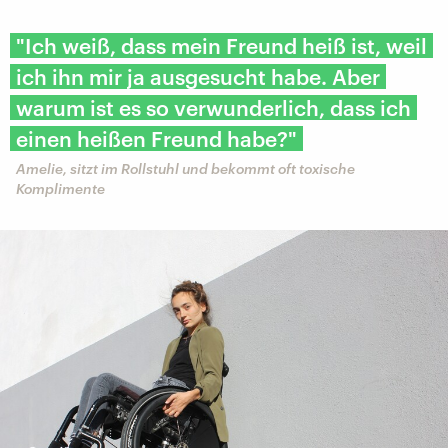
"Ich weiß, dass mein Freund heiß ist, weil
ich ihn mir ja ausgesucht habe. Aber
warum ist es so verwunderlich, dass ich
einen heißen Freund habe?"
Amelie, sitzt im Rollstuhl und bekommt oft toxische
Komplimente