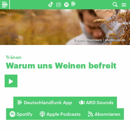
©
svennesvensson | photocase.de
Tränen
Warum
uns
Weinen
befreit
Deutschlandfunk App
ARD Sounds
Spotify
Apple Podcasts
Abonnieren