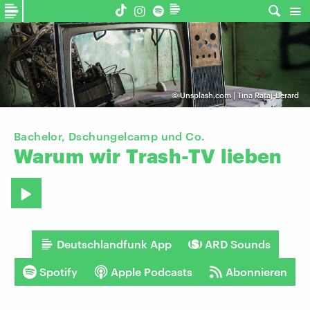
©
Unsplash.com | Tina Rataj-Berard
Bachelor, Dschungelcamp und Co.
Warum
wir
Trash-TV
lieben
Deutschlandfunk App
ARD Sounds
Spotify
Apple Podcasts
Abonnieren