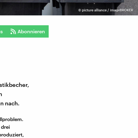
©
picture alliance / imageBROKER
ts
Abonnieren
stikbecher,
n
n nach.
llproblem.
 drei
roduziert,