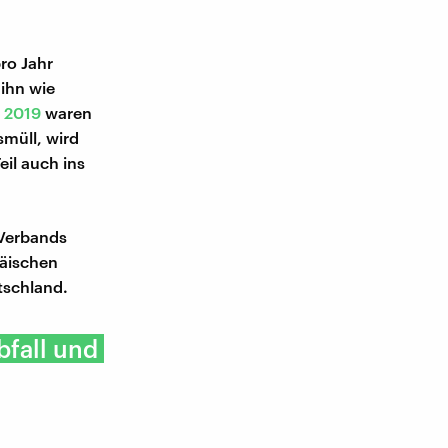
ro Jahr
 ihn wie
n 2019
waren
smüll, wird
il auch ins
Verbands
päischen
tschland.
fall und