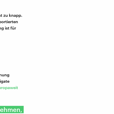
t zu knapp.
portierten
g ist für
nnung
igate
uropaweit
rnehmen,