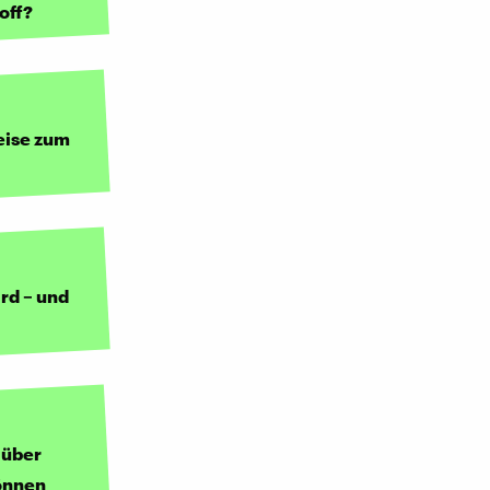
off?
Reise zum
rd – und
 über
können