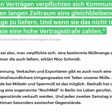
en Verträgen verpflichten sich Kommun
en langen Zeitraum eine gleichbleibe
e zu liefern. Und wenn sie das nicht 
ie eine hohe Vertragsstrafe zahlen."
Journalistenteam Investigate Europe
sei also, man verpflichte sich, eine bestimmte Müllmenge z
an die auch liefern, erklärt Nico Schmidt.
nnung, Verkaufen und Exportieren gibt es auch noch eine
limafreundlichere Umgangsweise mit Teilen unseres Mülls:
de bei Möbeln und Sperrmüll ist das möglich. Deshalb hat d
ng eine sogenannte "NochMall" in Berlin ins Leben gerufen,
egenstände verkauft werden. Und jeden zweiten Samstag i
ktionen besonders exotischer Gegenstände.