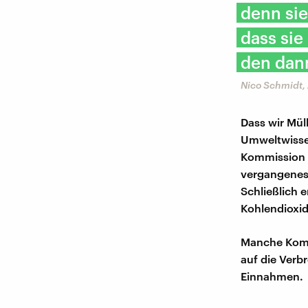
denn sie
dass si
den dann
Nico Schmidt, 
Dass wir Mül
Umweltwissen
Kommission s
vergangenes 
Schließlich 
Kohlendioxid
Manche Kommu
auf die Verb
Einnahmen.