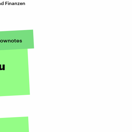
nd Finanzen
ownotes
u