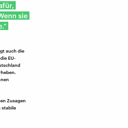
afür,
Wenn sie
.“
agt auch die
die EU-
utschland
rheben.
nnen
igen Zusagen
 stabile