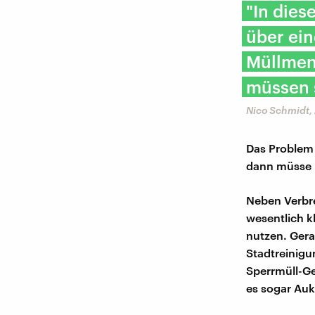
"In dies
über ein
Müllmeng
müssen s
Nico Schmidt, 
Das Problem 
dann müsse m
Neben Verbre
wesentlich k
nutzen. Gera
Stadtreinigu
Sperrmüll-G
es sogar Au