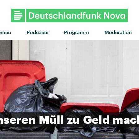
"Better" von SG Lewis & Clairo
emen
Podcasts
Programm
Moderation
nseren
Müll
zu
Geld
mac