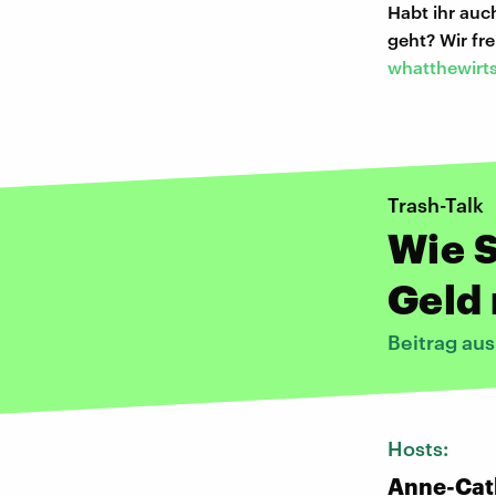
Habt ihr au
geht? Wir f
whatthewirt
Trash-Talk
Wie 
Geld
Beitrag au
Hosts:
Anne-Cat