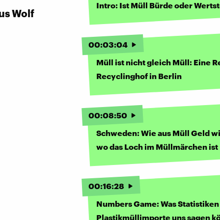
Intro: Ist Müll Bürde oder Wertst
us Wolf
00
:
03
:
04
Müll ist nicht gleich Müll: Eine 
Recyclinghof in Berlin
00
:
08
:
50
Schweden: Wie aus Müll Geld wi
wo das Loch im Müllmärchen ist
00
:
16
:
28
Numbers Game: Was Statistiken
Plastikmüllimporte uns sagen 