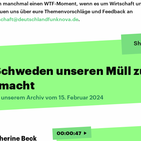
ch manchmal einen WTF-Moment, wenn es um Wirtschaft u
reuen uns über eure Themenvorschläge und Feedback an
schaft@deutschlandfunknova.de
.
Sh
Schweden unseren Müll z
 macht
s unserem Archiv vom 15. Februar 2024
00
:
00
:
47
herine Beck