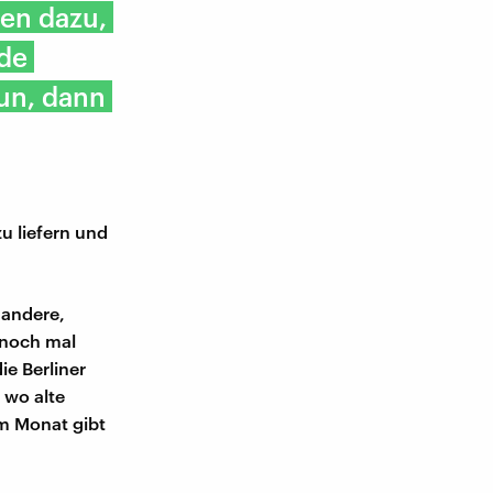
en dazu,
nde
tun, dann
u liefern und
 andere,
 noch mal
ie Berliner
 wo alte
m Monat gibt