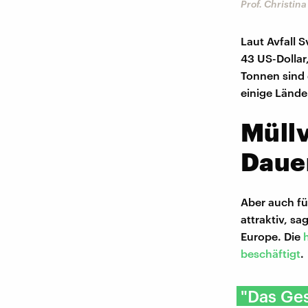
Prof. Christin
Laut Avfall 
43 US-Dollar
Tonnen sind 
einige Länder
Müllv
Daue
Aber auch fü
attraktiv, s
Europe. Die
beschäftigt
.
"Das Ges