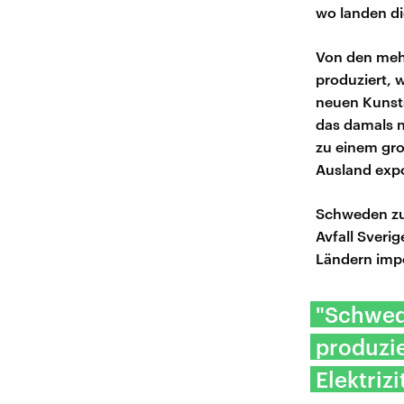
wo landen di
Von den mehr
produziert, w
neuen Kunsts
das damals n
zu einem gro
Ausland expo
Schweden zu
Avfall Sveri
Ländern impo
"Schwed
produzi
Elektrizi