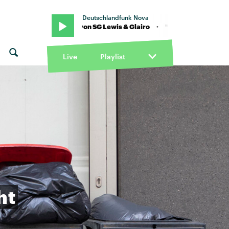
Deutschlandfunk Nova
 · "Better" von SG Lewis & Clairo · "Better" von SG Lewis & Clairo
Live
Playlist
ht