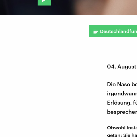
Deutschlandfu
04. August
Die Nase be
irgendwann 
Erlösung, 
besprechen 
Obwohl Insta
getan: Sie ha