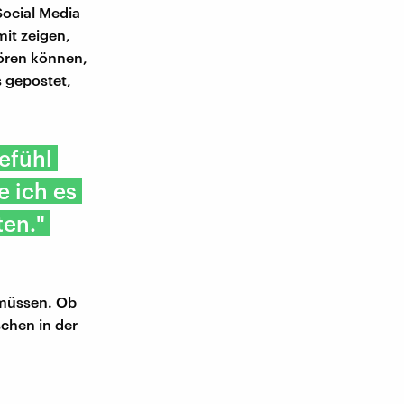
Social Media
mit zeigen,
ören können,
 gepostet,
efühl
e ich es
ten."
 müssen. Ob
schen in der