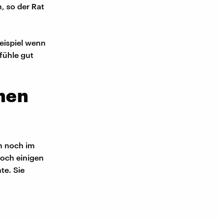
, so der Rat
Beispiel wenn
fühle gut
nen
h noch im
noch einigen
te. Sie