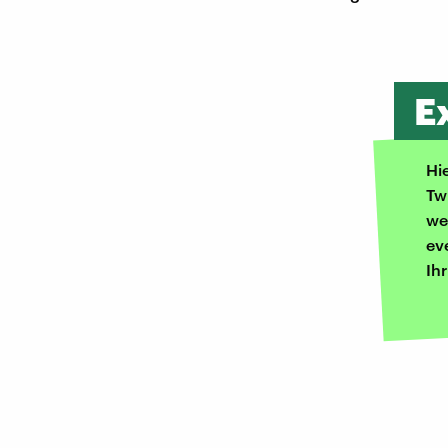
E
Hi
Tw
we
ev
Ih