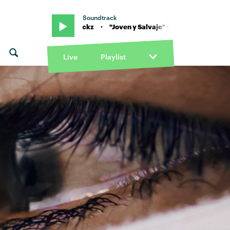
Soundtrack
lanco & BB Trickz · "Joven y Salvaje" von Benny Blanco & BB Trickz 
Live
Playlist