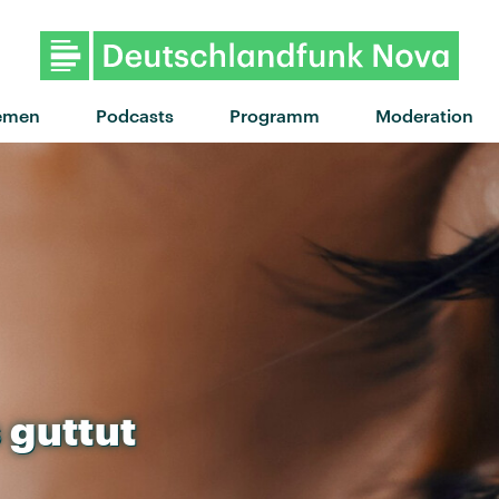
"Joven y Salvaje" von Benny B
emen
Podcasts
Programm
Moderation
s
guttut