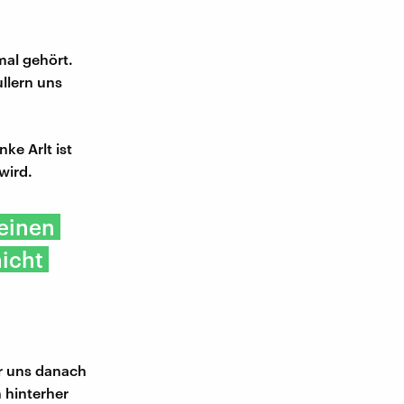
mal gehört.
llern uns
ke Arlt ist
wird.
weinen
nicht
ir uns danach
 hinterher