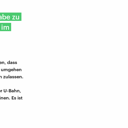
abe zu
 im
en, dass
en umgehen
n zulassen.
er U-Bahn,
nen. Es ist