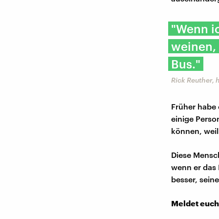
"Wenn ic
weinen, 
Bus."
Rick Reuther, 
Früher habe 
einige Perso
können, weil
Diese Mensch
wenn er das B
besser, sein
Meldet euch