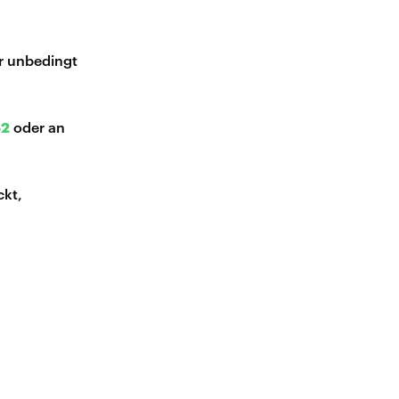
ir unbedingt
52
oder an
ckt,