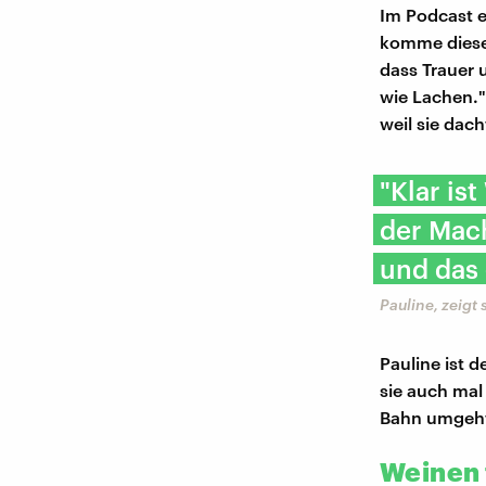
Im Podcast e
komme dieser 
dass Trauer
wie Lachen."
weil sie dac
"Klar is
der Mach
und das 
Pauline, zeigt
Pauline ist 
sie auch mal
Bahn umgeht, 
Weinen 