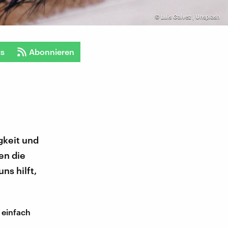
©
Luis Galvez | Unsplash
ts
Abonnieren
gkeit und
en die
ns hilft,
 einfach