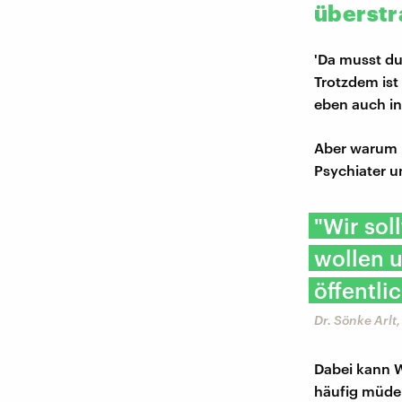
überstr
'Da musst du
Trotzdem ist
eben auch in
Aber warum h
Psychiater u
"Wir sol
wollen u
öffentli
Dr. Sönke Arlt
Dabei kann W
häufig müde 