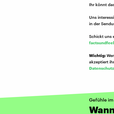
Ihr könnt da
Uns interess
in der Sendu
Schickt uns 
factsundfee
Wichtig:
Wen
akzeptiert i
Datenschutz
Gefühle im 
Wann