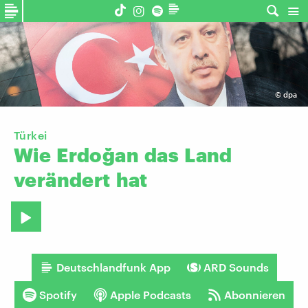
©
dpa
Türkei
Wie
Erdoğan
das
Land
verändert
hat
Deutschlandfunk App
ARD Sounds
Spotify
Apple Podcasts
Abonnieren