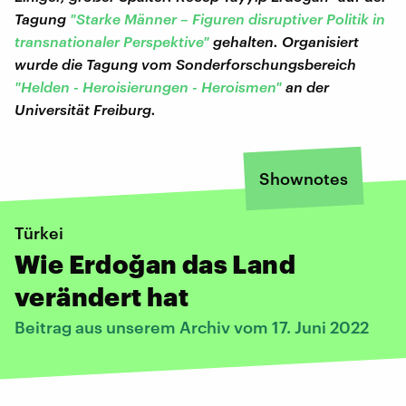
Tagung
"Starke Männer – Figuren disruptiver Politik in
transnationaler Perspektive"
gehalten. Organisiert
wurde die Tagung vom Sonderforschungsbereich
"Helden - Heroisierungen - Heroismen"
an der
Universität Freiburg.
Shownotes
Türkei
Wie Erdoğan das Land
verändert hat
Beitrag aus unserem Archiv vom 17. Juni 2022