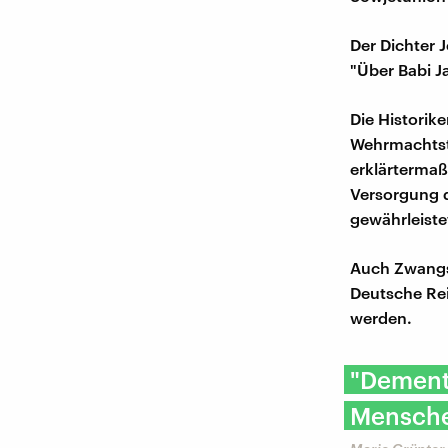
Der Dichter 
"Über Babi J
Die Historik
Wehrmachtst
erklärterma
Versorgung d
gewährleiste
Auch Zwangsa
Deutsche Rei
werden.
"Dement
Mensche