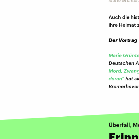
Marie Grünter
Auch die his
ihre Heimat 
Der Vortrag
Marie Grünte
Deutschen A
Mord, Zwangs
daran"
hat s
Bremerhaven 
Überfall, 
Erinn