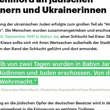
inern und Ukrainerinnen
ung der ukrainischen Juden erfolgte zum großen Teil als "H
n". Die Menschen wurden zusammengetrieben und erschos
30. September 1941 in Babyn Jar
, einer Schlucht bei Kiew: D
Kiews sollte sich mit ihren Wertsachen außerhalb der Stadt
n den Rand der Schlucht geführt und dort ermordet.
lb von zwei Tagen wurden in Babyn Ja
Jüdinnen und Juden erschossen. Von d
 Wehrmacht."
, Osteuropa-Historikerin, Deutsches Auswandererhaus Bremerhave
ng an die jüdischen Opfer der deutschen Besatzer wird in d
eingeebnet in die Erinnerung an getötete Zivilisten.