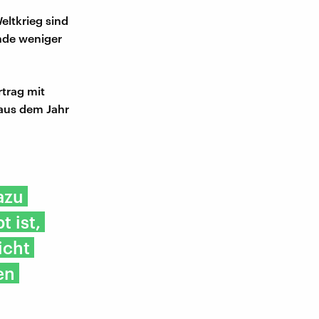
eltkrieg sind
ande weniger
rtrag mit
aus dem Jahr
azu
t ist,
icht
en