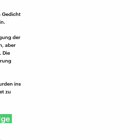
m Gedicht
in.
rgung der
n, aber
 Die
erung
urden ins
et zu
ige