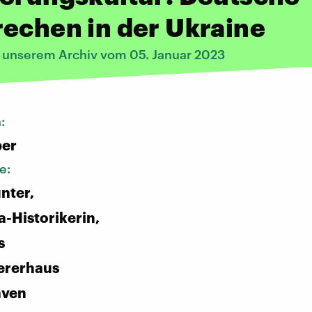
echen in der Ukraine
s unserem Archiv vom 05. Januar 2023
n:
ber
e:
nter,
-Historikerin,
s
rerhaus
aven