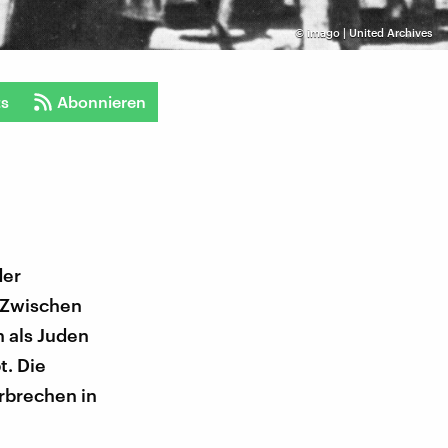
©
imago | United Archives
ts
Abonnieren
der
 Zwischen
n als Juden
. Die
rbrechen in