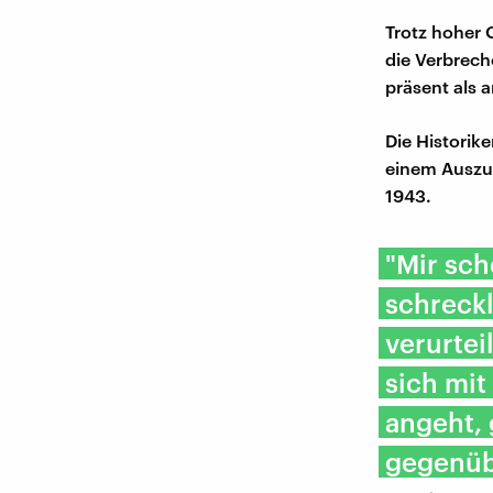
Trotz hoher 
die Verbrech
präsent als a
Die Historik
einem Auszu
1943.
"Mir sch
schreckl
verurteil
sich mit
angeht, 
gegenübe