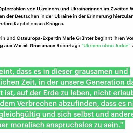
Opferzahlen von Ukrainern und Ukrainerinnen im Zweiten W
en der Deutschen in der Ukraine in der Erinnerung hierzul
ndere Kapitel dieses Krieges.
erin und Osteuropa-Expertin Marie Grünter beginnt ihren Vo
g aus Wassili Grossmans Reportage
"Ukraine ohne Juden"
eint, dass es in dieser grausamen und
ichen Zeit, in der unsere Generation d
t ist, auf der Erde zu leben, nicht erlaub
 dem Verbrechen abzufinden, dass es n
gleichgültig und sich selbst und ander
r moralisch anspruchslos zu sein."