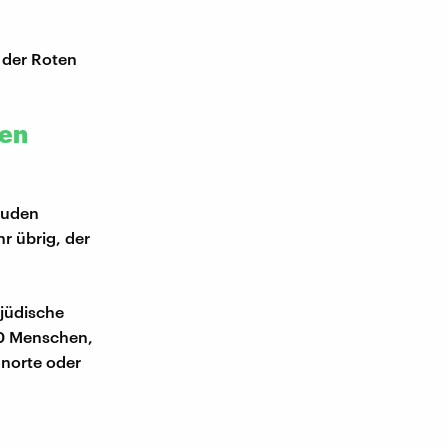
 der Roten
hen
Juden
 übrig, der
 jüdische
00 Menschen,
hnorte oder