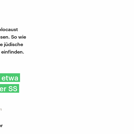
olocaust
sen. So wie
ie jüdische
 einfinden.
r etwa
er SS
n
er