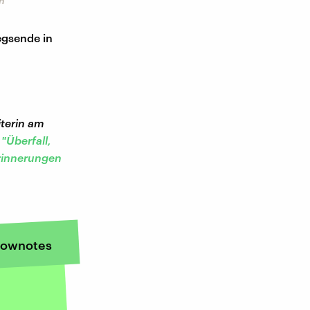
n
egsende in
iterin am
l
"Überfall,
rinnerungen
ownotes