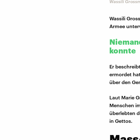
Wassili Gross
Wassili Gros
Armee unterw
Niemand
konnte
Er beschreib
ermordet ha
über den Gen
Laut Marie G
Menschen im 
überlebten d
in Gettos.
Mass