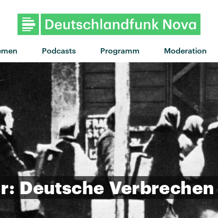
"Foundations" von Kate Nash 
emen
Podcasts
Programm
Moderation
r:
Deutsche
Verbrechen