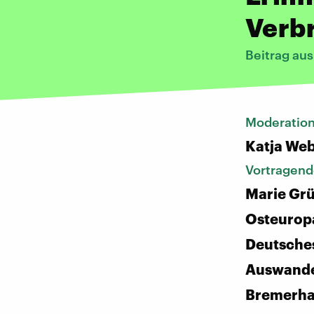
Verbr
Beitrag au
Moderatio
Katja We
Vortragend
Marie Grü
Osteuropa
Deutsche
Auswande
Bremerh