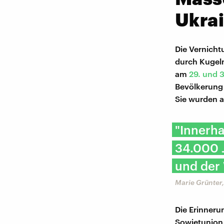
Ukra
Die Vernicht
durch Kugel
am
29. und 
Bevölkerung 
Sie wurden a
"Innerha
34.000 
und der
Marie Grünter
Die Erinneru
Sowjetunion 