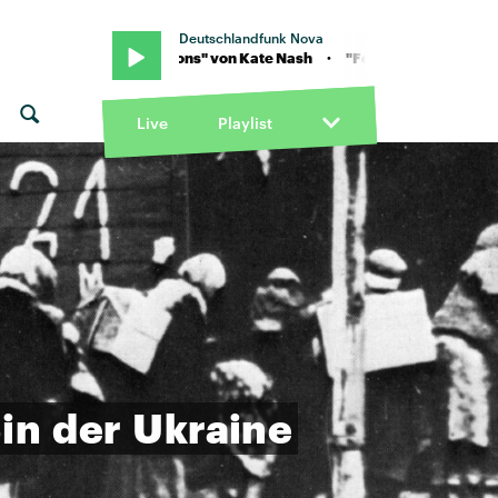
Deutschlandfunk Nova
· "Foundations" von Kate Nash · "Foundations" von Kate Nash
Live
Playlist
in
der
Ukraine