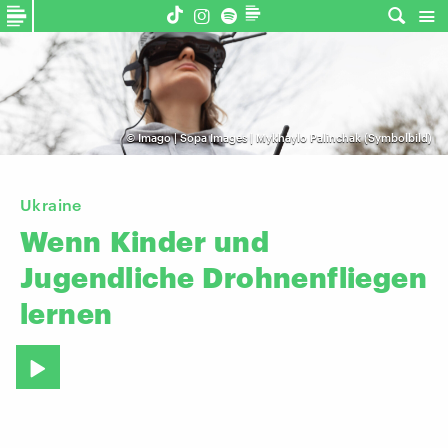
©
Imago | Sopa Images | Mykhaylo Palinchak (Symbolbild)
Ukraine
Wenn
Kinder
und
Jugendliche
Drohnenfliegen
lernen