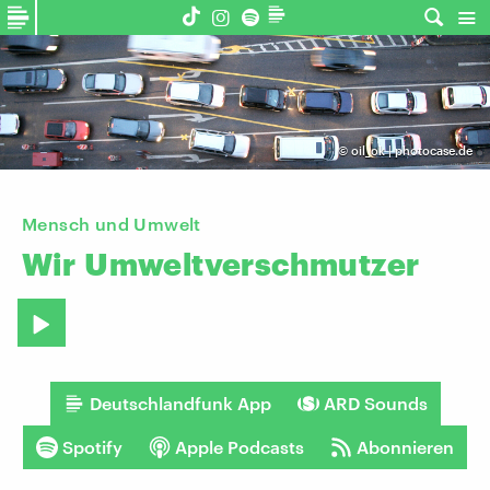
©
oil_ok | photocase.de
Mensch und Umwelt
Wir
Umweltverschmutzer
Deutschlandfunk App
ARD Sounds
Spotify
Apple Podcasts
Abonnieren