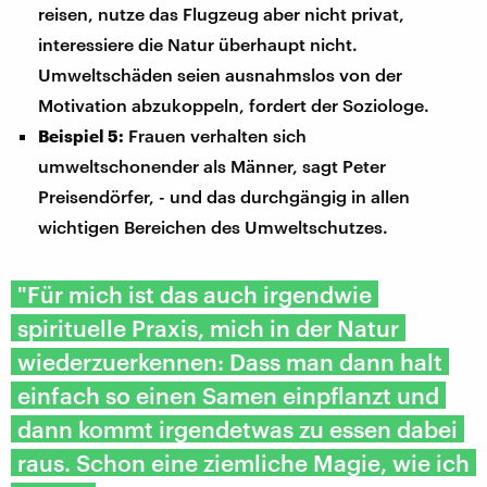
reisen, nutze das Flugzeug aber nicht privat,
interessiere die Natur überhaupt nicht.
Umweltschäden seien ausnahmslos von der
Motivation abzukoppeln, fordert der Soziologe.
Frauen verhalten sich
Beispiel 5:
umweltschonender als Männer, sagt Peter
Preisendörfer, - und das durchgängig in allen
wichtigen Bereichen des Umweltschutzes.
"Für mich ist das auch irgendwie
spirituelle Praxis, mich in der Natur
wiederzuerkennen: Dass man dann halt
einfach so einen Samen einpflanzt und
dann kommt irgendetwas zu essen dabei
raus. Schon eine ziemliche Magie, wie ich