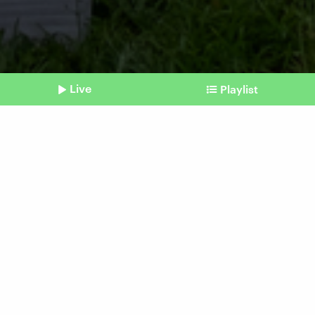
Live
Playlist
©
IMAGO / ZUMA Press Wire | Marco Di Gianvito
Shownotes
UN-Biodiversitätskonferenz
COP16: Geld sammeln für
die Artenvielfalt
Beitrag aus unserem Archiv vom 25. Februar