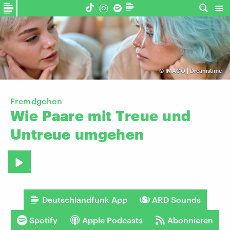
©
IMAGO | Dreamstime
Fremdgehen
Wie
Paare
mit
Treue
und
Untreue
umgehen
Deutschlandfunk App
ARD Sounds
Spotify
Apple Podcasts
Abonnieren