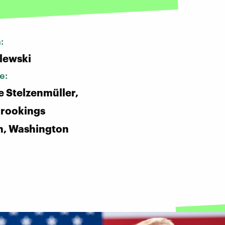
n:
alewski
e:
 Stelzenmüller,
 Brookings
on, Washington