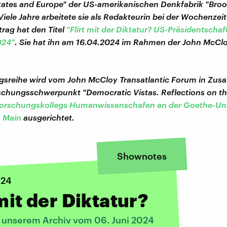
tates and Europe" der US-amerikanischen Denkfabrik "Bro
 Viele Jahre arbeitete sie als Redakteurin bei der Wochenzei
rtrag hat den Titel
"Flirt mit der Diktatur? US-Präsidentscha
024"
. Sie hat ihn am 16.04.2024 im Rahmen der John McCl
ngsreihe wird vom John McCloy Transatlantic Forum in Zu
chungsschwerpunkt "Democratic Vistas. Reflections on the
orschungskollegs Humanwissenschafen an der Goethe-Uni
m Main
ausgerichtet.
Shownotes
024
 mit der Diktatur?
s unserem Archiv vom 06. Juni 2024