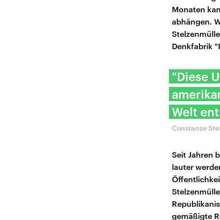
Monaten kann
abhängen. W
Stelzenmüller
Denkfabrik "
"Diese U
amerika
Welt ent
Constanze Stel
Seit Jahren 
lauter werde
Öffentlichke
Stelzenmüller
Republikanis
gemäßigte R