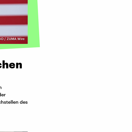
O / ZUMA Wire
ächen
n
der
hstellen des