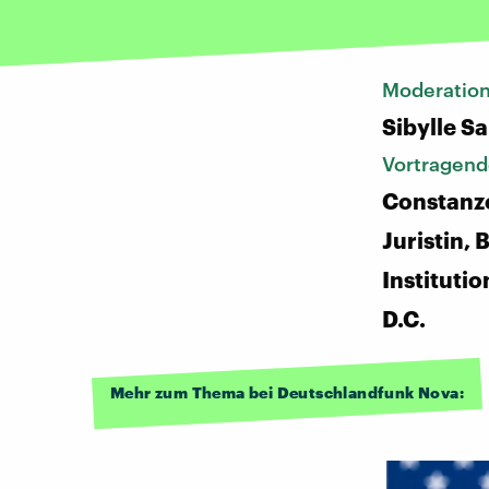
Moderatio
Sibylle S
Vortragend
Constanze
Juristin,
Instituti
D.C.
Mehr zum Thema bei Deutschlandfunk Nova: