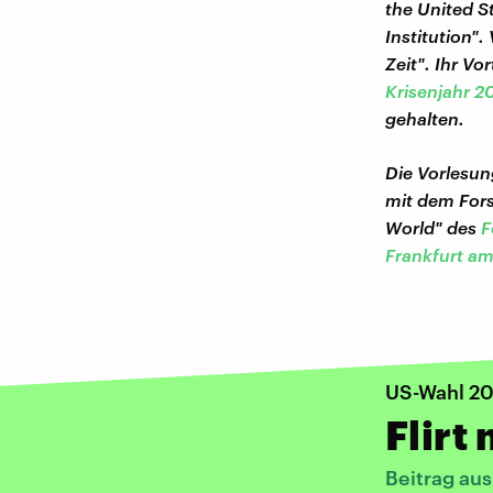
the United S
Institution".
Zeit". Ihr Vo
Krisenjahr 2
gehalten.
Die Vorlesu
mit dem Fors
World" des
F
Frankfurt a
US-Wahl 2
Flirt
Beitrag au