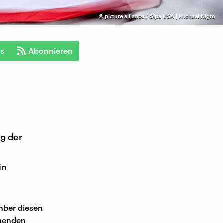
©
picture alliance / Sipa USA | Michael Nigro
ts
Abonnieren
g der
in
mber diesen
mmenden