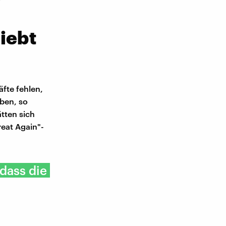
iebt
fte fehlen,
ben, so
tten sich
eat Again"-
dass die