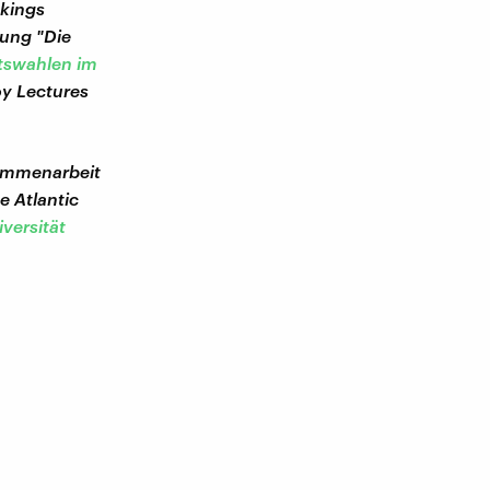
okings
tung "Die
ftswahlen im
oy Lectures
sammenarbeit
 Atlantic
versität