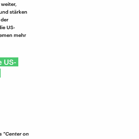
weiter,
und stärken
 der
die US-
Themen mehr
e US-
des "Center on