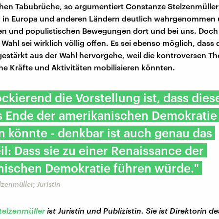
chen Tabubrüche, so argumentiert Constanze Stelzenmüller 
 in Europa und anderen Ländern deutlich wahrgenommen 
ren und populistischen Bewegungen dort und bei uns. Doch
ahl sei wirklich völlig offen. Es sei ebenso möglich, dass 
estärkt aus der Wahl hervorgehe, weil die kontroversen 
e Kräfte und Aktivitäten mobilisieren könnten.
ckierend die Vorstellung ist, dass dies
s Ende der amerikanischen Demokratie
n könnte - denkbar ist auch genau das
l: Dass sie zu einer Renaissance der
nischen Demokratie führen würde."
zenmüller, Juristin
telzenmüller
ist Juristin und Publizistin. Sie ist Direktorin 