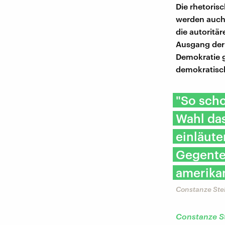
Die rhetoris
werden auch
die autoritä
Ausgang der W
Demokratie g
demokratisch
"So scho
Wahl da
einläute
Gegentei
amerika
Constanze Stel
Constanze S