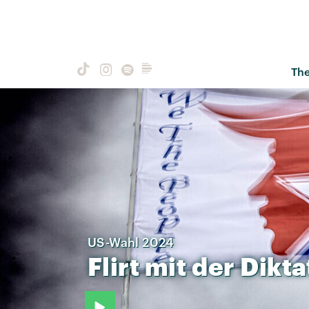
Th
US-Wahl 2024
Flirt
mit
der
Dikta