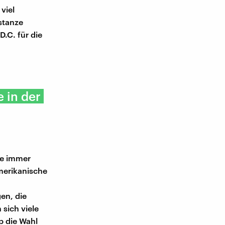
viel
stanze
D.C. für die
 in der
ie immer
merikanische
gen, die
 sich viele
p die Wahl