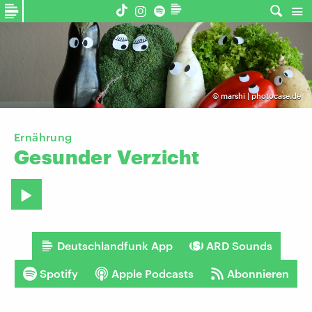
©
marshi | photocase.de
Ernährung
Gesunder
Verzicht
Deutschlandfunk App
ARD Sounds
Spotify
Apple Podcasts
Abonnieren