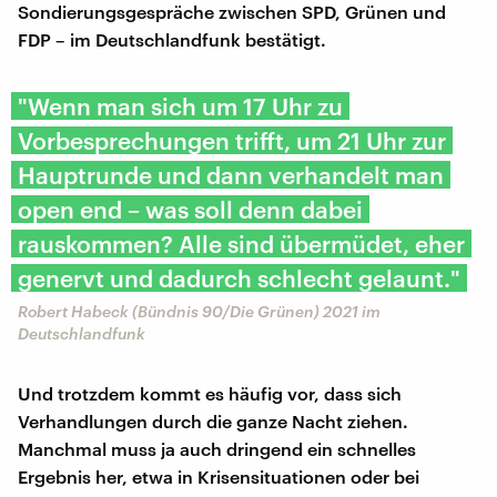
Sondierungsgespräche zwischen SPD, Grünen und
FDP – im Deutschlandfunk bestätigt.
"Wenn man sich um 17 Uhr zu
Vorbesprechungen trifft, um 21 Uhr zur
Hauptrunde und dann verhandelt man
open end – was soll denn dabei
rauskommen? Alle sind übermüdet, eher
genervt und dadurch schlecht gelaunt."
Robert Habeck (Bündnis 90/Die Grünen) 2021 im
Deutschlandfunk
Und trotzdem kommt es häufig vor, dass sich
Verhandlungen durch die ganze Nacht ziehen.
Manchmal muss ja auch dringend ein schnelles
Ergebnis her, etwa in Krisensituationen oder bei