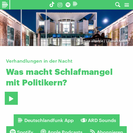
©
picture alliance / | Daniel Kalker
Verhandlungen in der Nacht
Was
macht
Schlafmangel
mit
Politikern?
Deutschlandfunk App
ARD Sounds
Spotify
Apple Podcasts
Abonnieren