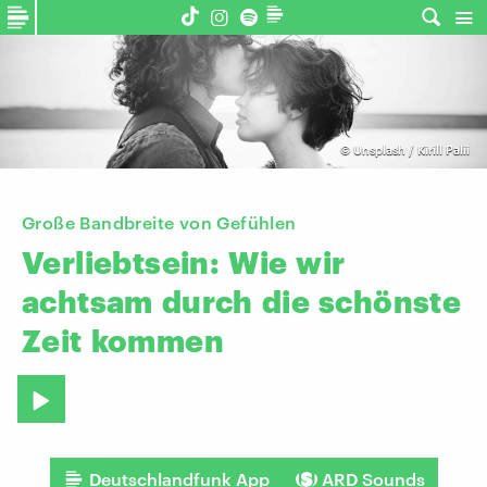
©
Unsplash / Kirill Palii
Große Bandbreite von Gefühlen
Verliebtsein:
Wie
wir
achtsam
durch
die
schönste
Zeit
kommen
Deutschlandfunk App
ARD Sounds