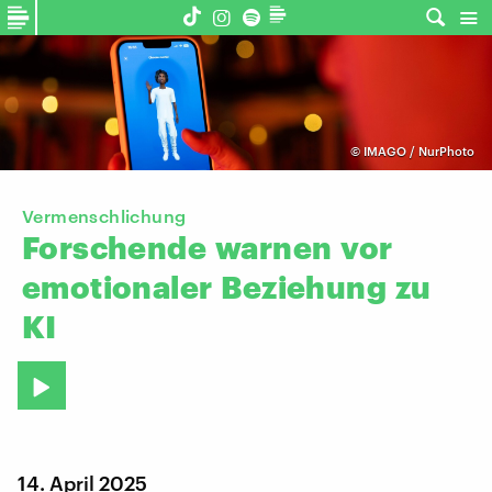
©
IMAGO / NurPhoto
Vermenschlichung
Forschende
warnen
vor
emotionaler
Beziehung
zu
KI
14. April 2025