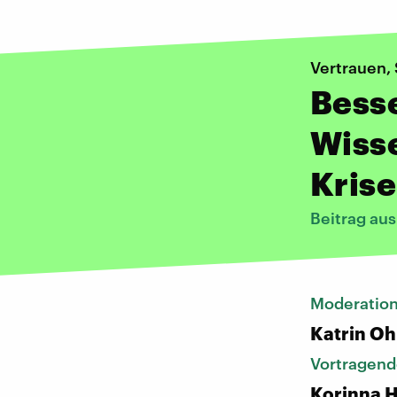
Vertrauen,
Bess
Wiss
Krise
Beitrag au
Moderatio
Katrin Oh
Vortragend
Korinna H