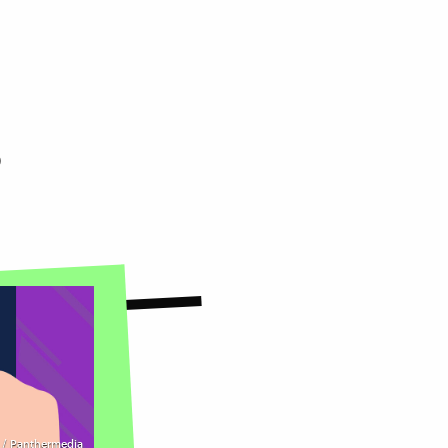
)
/ Panthermedia