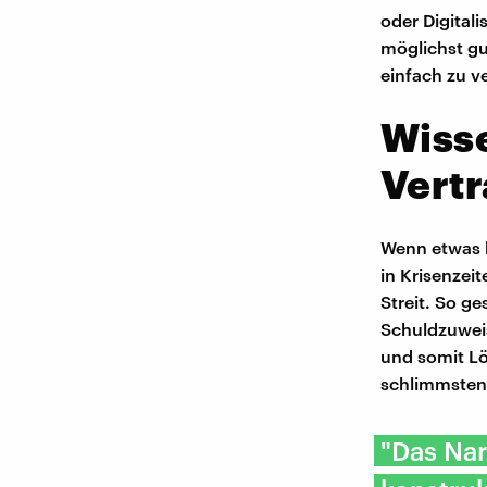
oder Digital
möglichst gu
einfach zu v
Wisse
Vertr
Wenn etwas b
in Krisenzei
Streit. So g
Schuldzuweis
und somit L
schlimmsten 
"Das Nar