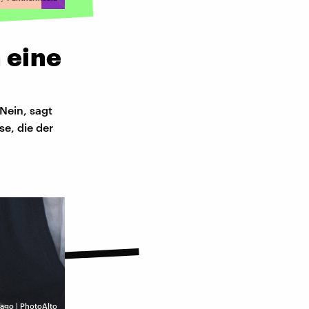
 eine
 Nein, sagt
e, die der
ago | PhotoAlto