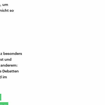
e, um
nicht so
nz besonders
ust und
r anderem:
e Debatten
d im