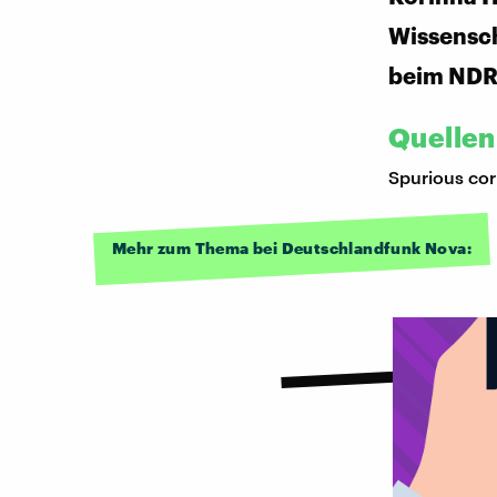
Wissensc
beim ND
Quellen
Spurious corr
Mehr zum Thema bei Deutschlandfunk Nova: