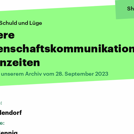
Sh
 Schuld und Lüge
ere
enschaftskommunikation
nzeiten
s unserem Archiv vom 28. September 2023
n:
lendorf
e:
ennig,