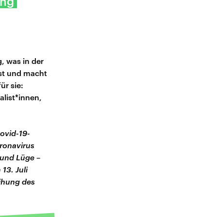
ung
, was in der
st und macht
ür sie:
list*innen,
ovid-19-
ronavirus
 und Lüge –
13. Juli
ihung des