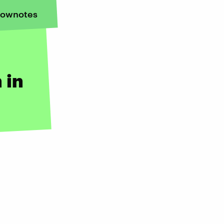
ownotes
 in