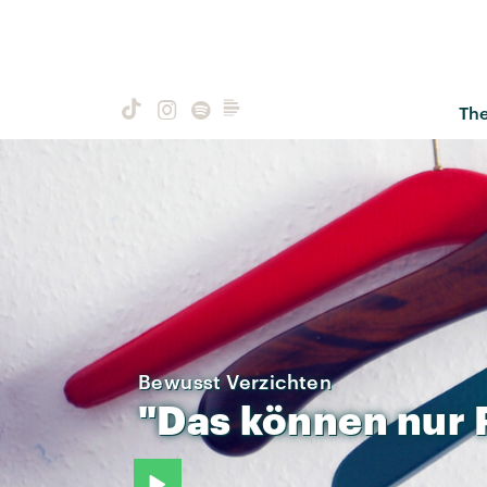
Th
Bewusst Verzichten
"Das
können
nur