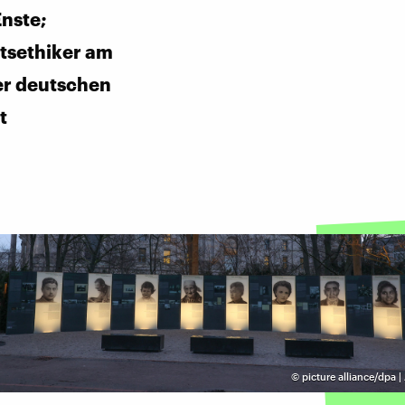
nste;
tsethiker am
der deutschen
t
©
picture alliance/dpa 