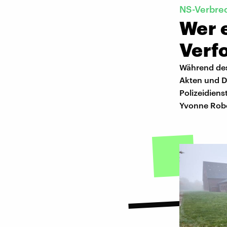
NS-Verbre
Wer e
Verf
Während des
Akten und D
Polizeidiens
Yvonne Robe