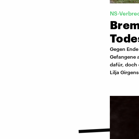
NS-Verbre
Brem
Tode
Gegen Ende d
Gefangene a
dafür, doch 
Lilja Girgen