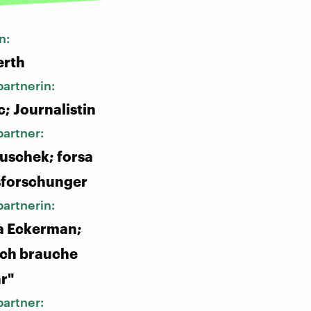
n:
erth
artnerin:
c; Journalistin
artner:
uschek; forsa
forschunger
artnerin:
a Eckerman;
Ich brauche
r"
artner: