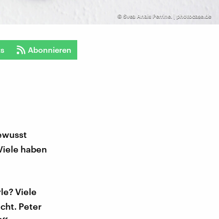
©
Svea Anais Perrine. | photocase.de
ts
Abonnieren
bewusst
Viele haben
yle? Viele
cht. Peter