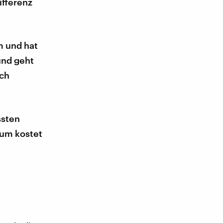
ifferenz
m und hat
und geht
ich
ssten
sum kostet