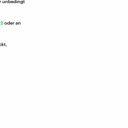
ir unbedingt
52
oder an
ckt,