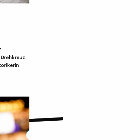
Z-
 Drehkreuz
orikerin