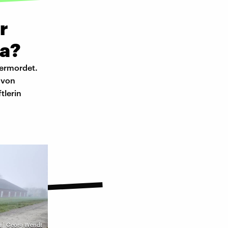
r
ma?
 ermordet.
 von
tlerin
pa | Georg Wendt