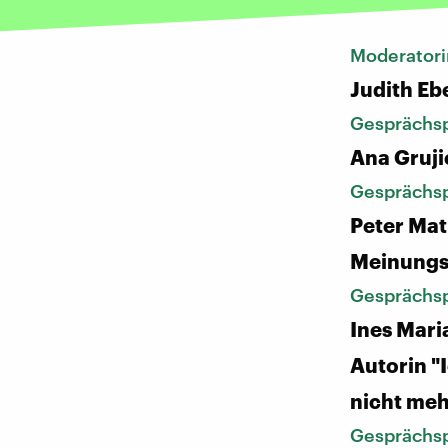
Moderatori
Judith Eb
Gesprächsp
Ana Gruji
Gesprächsp
Peter Mat
Meinungs
Gesprächsp
Ines Mari
Autorin "
nicht meh
Gesprächsp