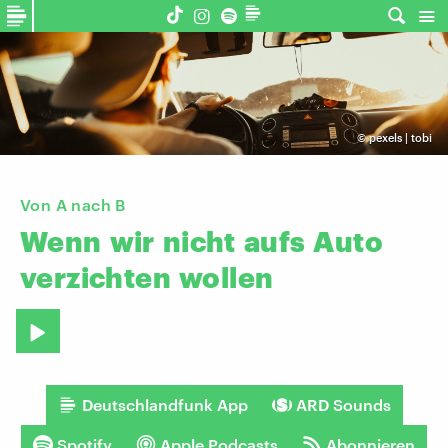
©
pexels | tobi
Von A nach B
Wenn
wir
nicht
aufs
Auto
verzichten
wollen
Deutschlandfunk App
ARD Sounds
Spotify
Apple Podcasts
Abonnieren