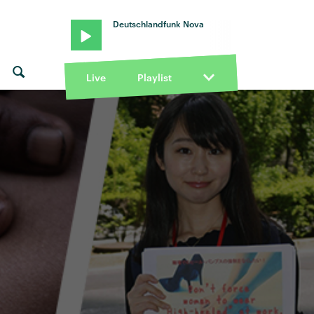
Deutschlandfunk Nova
onday · "skinny dip" von Almost Monday · "skinny dip" von Almost
Live
Playlist