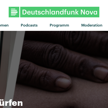
"skinny dip" von Almost M
emen
Podcasts
Programm
Moderation
ürfen