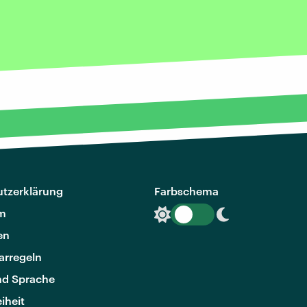
tzerklärung
Farbschema
m
en
rregeln
nd Sprache
eiheit