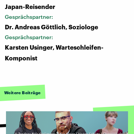
Japan-Reisender
Gesprächspartner:
Dr. Andreas Göttlich, Soziologe
Gesprächspartner:
Karsten Usinger, Warteschleifen-
Komponist
Weitere Beiträge
©
Teodora Bala Ciolanescu / Eva Beyer / Vivien Schütz / Chrissie Salz /