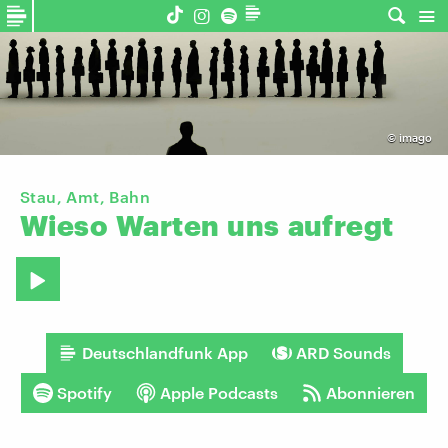
©
imago
Stau, Amt, Bahn
Wieso
Warten
uns
aufregt
Deutschlandfunk App
ARD Sounds
Spotify
Apple Podcasts
Abonnieren