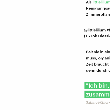
Als
littleliliu
Reinigungsauf
Zimmerpflanz
@littlelilium
#
(TikTok Class
Seit sie in
muss, organis
Zeit braucht
denn durch d
"Ich bin
zusammen
Sabine Köhler-