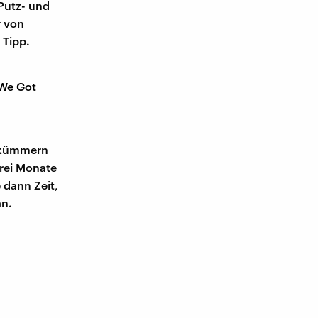
Putz- und
r von
 Tipp.
 We Got
e kümmern
drei Monate
 dann Zeit,
an.