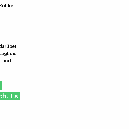
Köhler-
 darüber
sagt die
- und
ch. Es