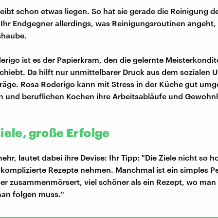
ibt schon etwas liegen. So hat sie gerade die Reinigung d
Ihr Endgegner allerdings, was Reinigungsroutinen angeht, i
shaube.
erigo ist es der Papierkram, den die gelernte Meisterkondit
schiebt. Da hilft nur unmittelbarer Druck aus dem sozialen 
räge. Rosa Roderigo kann mit Stress in der Küche gut um
n und beruflichen Kochen ihre Arbeitsabläufe und Gewohn
iele, große Erfolge
ehr, lautet dabei ihre Devise: Ihr Tipp: "Die Ziele nicht so 
 komplizierte Rezepte nehmen. Manchmal ist ein simples P
r zusammenmörsert, viel schöner als ein Rezept, wo man 
man folgen muss."