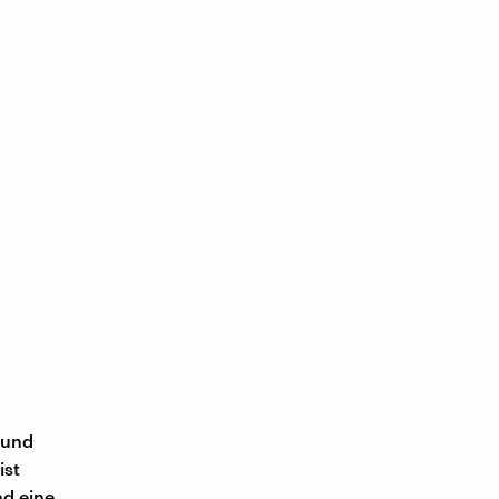
 und
ist
nd eine