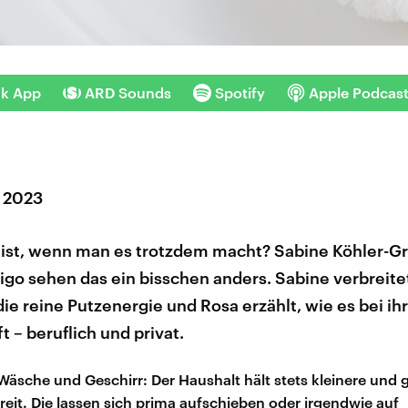
nk App
ARD Sounds
Spotify
Apple Podcas
r 2023
 ist, wenn man es trotzdem macht? Sabine Köhler-G
go sehen das ein bisschen anders. Sabine verbreitet
m die reine Putzenergie und Rosa erzählt, wie es bei i
t – beruflich und privat.
 Wäsche und Geschirr: Der Haushalt hält stets kleinere und 
eit. Die lassen sich prima aufschieben oder irgendwie auf