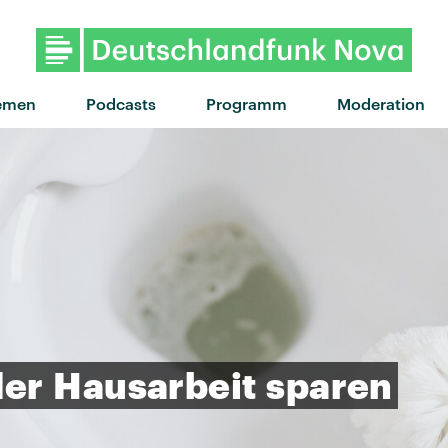
"Noisy" von Noga Erez · "No
emen
Podcasts
Programm
Moderation
der
Hausarbeit
sparen