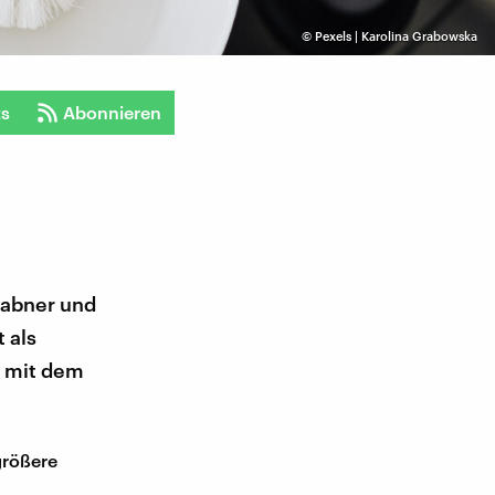
©
Pexels | Karolina Grabowska
ts
Abonnieren
rabner und
 als
hr mit dem
größere