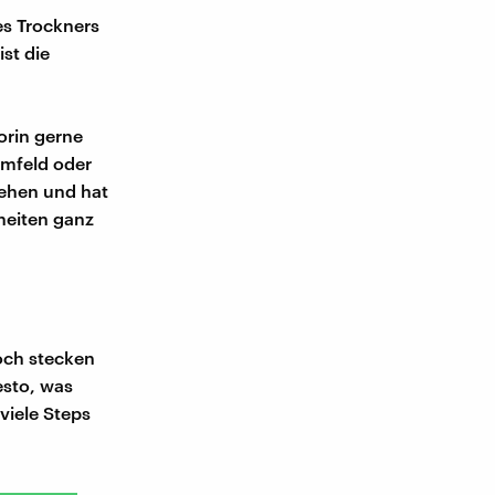
es Trockners
st die
orin gerne
Umfeld oder
gehen und hat
heiten ganz
hoch stecken
esto, was
viele Steps