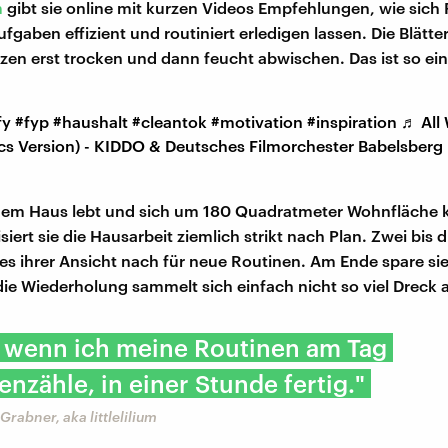
m
gibt sie online mit kurzen Videos Empfehlungen, wie sich 
gaben effizient und routiniert erledigen lassen. Die Blätte
en erst trocken und dann feucht abwischen. Das ist so ein
fy
#fyp
#haushalt
#cleantok
#motivation
#inspiration
♬ All
ics Version) - KIDDO & Deutsches Filmorchester Babelsberg
 einem Haus lebt und sich um 180 Quadratmeter Wohnfläch
iert sie die Hausarbeit ziemlich strikt nach Plan. Zwei bis 
 es ihrer Ansicht nach für neue Routinen. Am Ende spare sie
ie Wiederholung sammelt sich einfach nicht so viel Dreck 
, wenn ich meine Routinen am Tag
zähle, in einer Stunde fertig."
Grabner, aka littlelilium