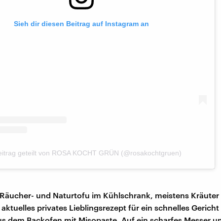
Sieh dir diesen Beitrag auf Instagram an
eitrag geteilt von ROSA KOCHT GRÜN (@rosakochtgruen)
s Räucher- und Naturtofu im Kühlschrank, meistens Kräuter
 aktuelles privates Lieblingsrezept für ein schnelles Gericht 
s dem Backofen mit Misopaste. Auf ein scharfes Messer u