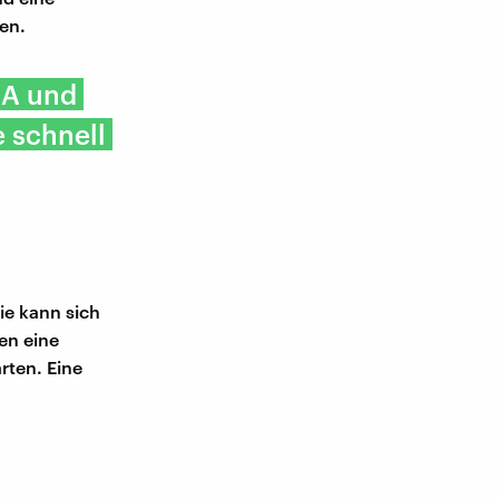
en.
 A und
e schnell
ie kann sich
en eine
rten. Eine