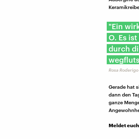
Keramikreibe
"Ein wir
O. Es is
durch di
wegfluts
Rosa Roderigo 
Gerade hat s
dann den Tag
ganze Menge 
Angewohnheit
Meldet euch