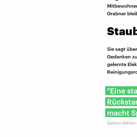
Mitbewohner*
Grabner blei
Staub
Sie sagt übe
Gedanken zu 
gelernte Ele
Reinigungsr
"Eine st
Rückstan
macht S
Sabine Köhler-