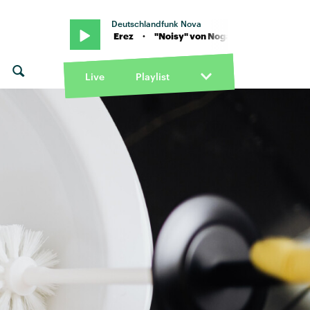
Deutschlandfunk Nova
isy" von Noga Erez · "Noisy" von Noga Erez
Live
Playlist