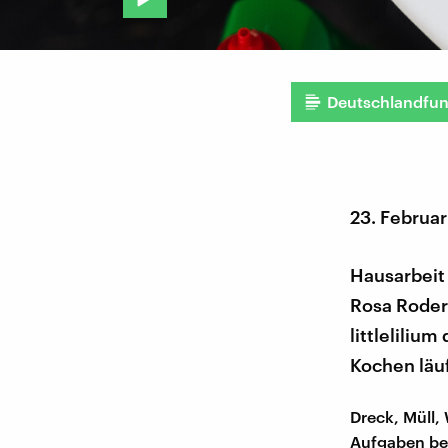
Deutschlandfu
23. Februa
Hausarbeit
Rosa Roderi
littleliliu
Kochen läuf
Dreck, Müll,
Aufgaben ber