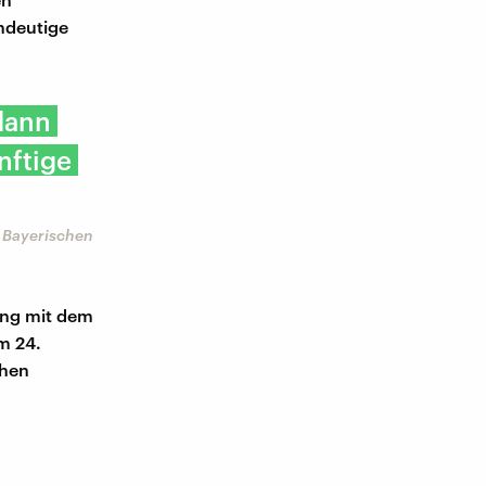
ndeutige
dann
nftige
m Bayerischen
ang mit dem
m 24.
chen