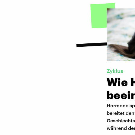
Zyklus
Wie 
beei
Hormone spi
bereitet den
Geschlechts
während des