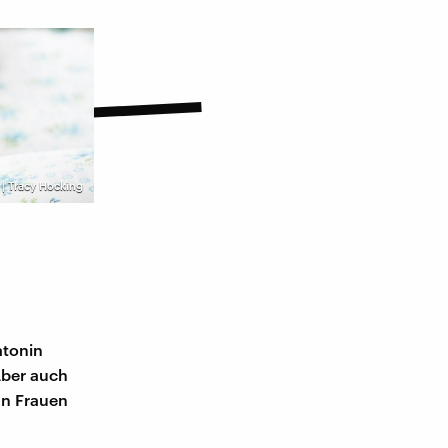
 | Tracy Hocking
atonin
Aber auch
nn Frauen