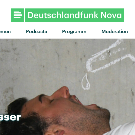
emen
Podcasts
Programm
Moderation
sser