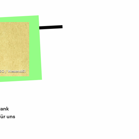
GO / Westend61
rank
für uns