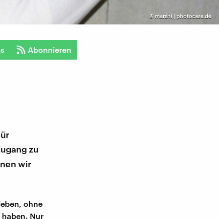
©
marshi | photocase.de
ts
Abonnieren
für
Zugang zu
nnen wir
leben, ohne
e haben. Nur