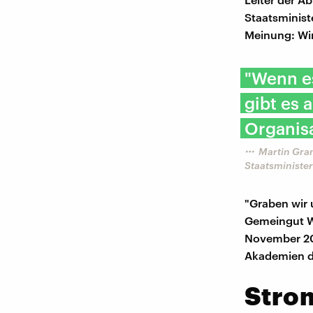
Staatsminist
Meinung: Wir
​"Wenn e
gibt es 
Organis
Martin Gra
Staatsministe
"Graben wir
Gemeingut Wa
November 20
Akademien d
Stro