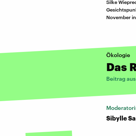
Silke Wiepre
Gesichtspunk
November in
Ökologie
Das R
Beitrag au
Moderatori
Sibylle S