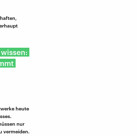
haften,
berhaupt
 wissen:
ommt
twerke heute
sses.
 müssen nur
u vermeiden.