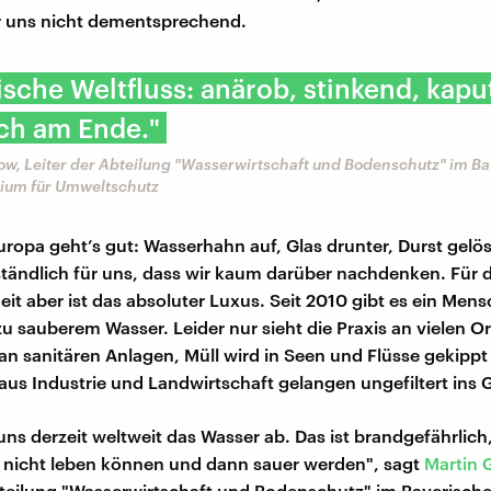
r uns nicht dementsprechend.
pische Weltfluss: anärob, stinkend, kapu
ch am Ende."
w, Leiter der Abteilung "Wasserwirtschaft und Bodenschutz" im B
rium für Umweltschutz
uropa geht’s gut: Wasserhahn auf, Glas drunter, Durst gelös
ständlich für uns, dass wir kaum darüber nachdenken. Für 
it aber ist das absoluter Luxus. Seit 2010 gibt es ein Men
u sauberem Wasser. Leider nur sieht die Praxis an vielen O
t an sanitären Anlagen, Müll wird in Seen und Flüsse gekipp
aus Industrie und Landwirtschaft gelangen ungefiltert ins
uns derzeit weltweit das Wasser ab. Das ist brandgefährlich,
 nicht leben können und dann sauer werden", sagt
Martin
bteilung "Wasserwirtschaft und Bodenschutz" im Bayerisch