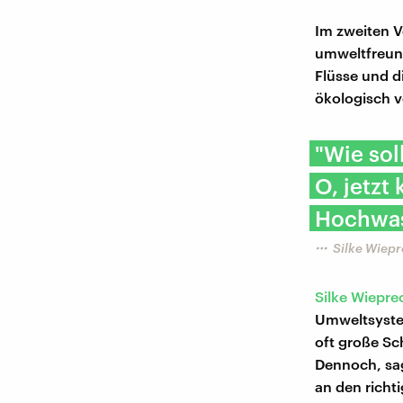
Im zweiten V
umweltfreund
Flüsse und d
ökologisch v
​"Wie so
O, jetzt
Hochwas
Silke Wiepr
Silke Wiepre
Umweltsystem
oft große Sc
Dennoch, sag
an den rich