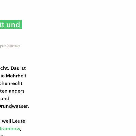
tt und
ayerischen
cht. Das ist
die Mehrheit
schenrecht
rten anders
t und
 Grundwasser.
 weil Leute
 Grambow
,
en