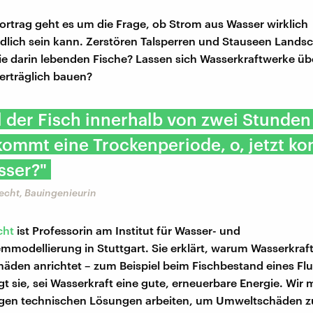
ortrag geht es um die Frage, ob Strom aus Wasser wirklich
lich sein kann. Zerstören Talsperren und Stauseen Landsc
ie darin lebenden Fische? Lassen sich Wasserkraftwerke ü
erträglich bauen?
ll der Fisch innerhalb von zwei Stunden
 kommt eine Trockenperiode, o, jetzt k
ser?"
echt, Bauingenieurin
cht
ist Professorin am Institut für Wasser- und
modellierung in Stuttgart. Sie erklärt, warum Wasserkraf
häden anrichtet – zum Beispiel beim Fischbestand eines Flu
t sie, sei Wasserkraft eine gute, erneuerbare Energie. Wir
tigen technischen Lösungen arbeiten, um Umweltschäden z