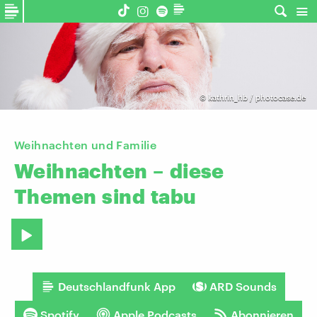
©
kathrin_hb / photocase.de
Weihnachten und Familie
Weihnachten
–
diese
Themen
sind
tabu
Deutschlandfunk App
ARD Sounds
Spotify
Apple Podcasts
Abonnieren