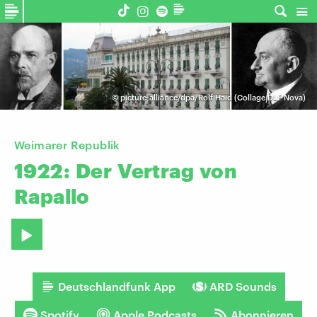
©
picture-alliance/dpa/Rolf Haid (Collage DLF Nova)
Weimarer Republik
1922:
Der
Vertrag
von
Rapallo
Deutschlandfunk App
ARD Sounds
Spotify
Apple Podcasts
Abonnieren