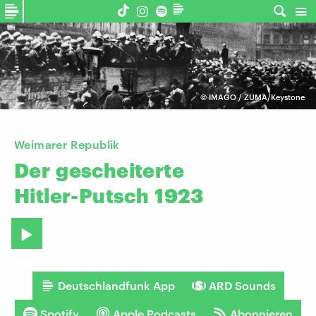
©
IMAGO / ZUMA/Keystone
Weimarer Republik
Der
gescheiterte
Hitler-Putsch
1923
Deutschlandfunk App
ARD Sounds
Spotify
Apple Podcasts
Abonnieren