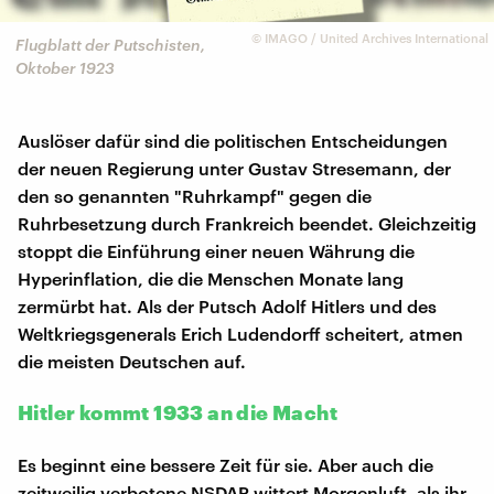
©
IMAGO / United Archives International
Flugblatt der Putschisten,
Oktober 1923
Auslöser dafür sind die politischen Entscheidungen
der neuen Regierung unter Gustav Stresemann, der
den so genannten "Ruhrkampf" gegen die
Ruhrbesetzung durch Frankreich beendet. Gleichzeitig
stoppt die Einführung einer neuen Währung die
Hyperinflation, die die Menschen Monate lang
zermürbt hat. Als der Putsch Adolf Hitlers und des
Weltkriegsgenerals Erich Ludendorff scheitert, atmen
die meisten Deutschen auf.
Hitler kommt 1933 an die Macht
Es beginnt eine bessere Zeit für sie. Aber auch die
zeitweilig verbotene NSDAP wittert Morgenluft, als ihr