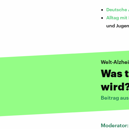
Deutsche A
Alltag mi
und Juge
Welt-Alzhe
Was 
wird
Beitrag au
Moderator