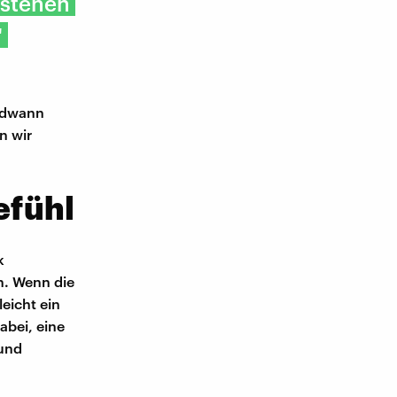
 stehen
"
endwann
n wir
efühl
k
n. Wenn die
leicht ein
abei, eine
und