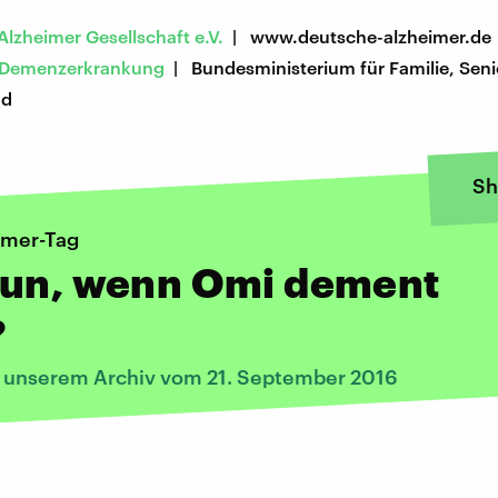
lzheimer Gesellschaft e.V.
| www.deutsche-alzheimer.de
t Demenzerkrankung
| Bundesministerium für Familie, Seni
nd
Sh
imer-Tag
tun, wenn Omi dement
?
s unserem Archiv vom 21. September 2016
: