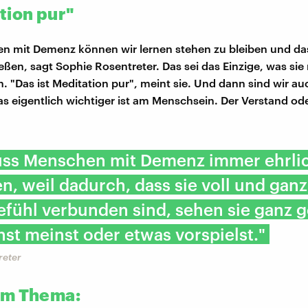
tion pur"
n mit Demenz können wir lernen stehen zu bleiben und da
ießen, sagt Sophie Rosentreter. Das sei das Einzige, was sie
n. "Das ist Meditation pur", meint sie. Und dann sind wir a
as eigentlich wichtiger ist am Menschsein. Der Verstand ode
ss Menschen mit Demenz immer ehrli
, weil dadurch, dass sie voll und ganz
fühl verbunden sind, sehen sie ganz 
nst meinst oder etwas vorspielst."
reter
um Thema: