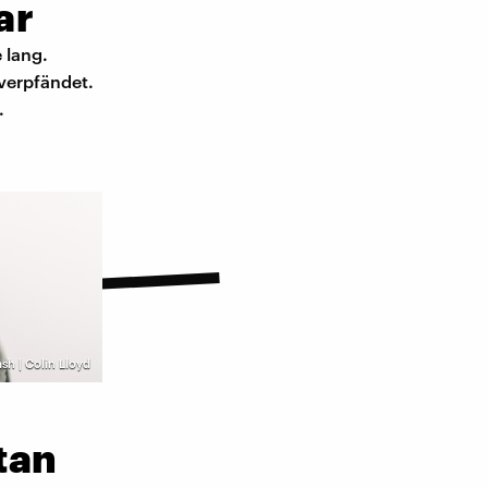
ar
 lang.
verpfändet.
.
sh | Colin Lloyd
tan