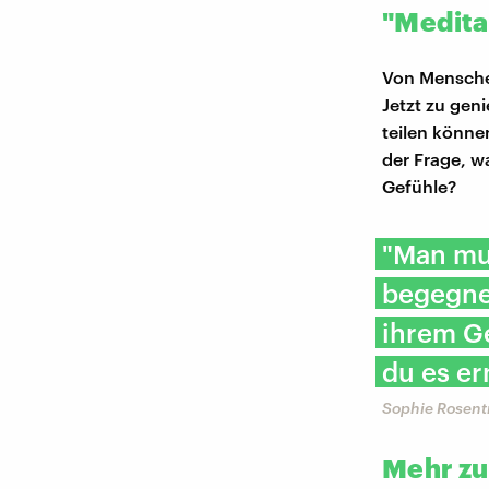
"Medita
Von Mensche
Jetzt zu gen
teilen könne
der Frage, w
Gefühle?
"Man mu
begegnen
ihrem Ge
du es er
Sophie Rosent
Mehr z