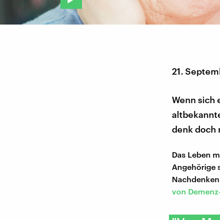
21. Septem
Wenn sich e
altbekannte
denk doch m
Das Leben mi
Angehörige s
Nachdenken a
von Demenz-