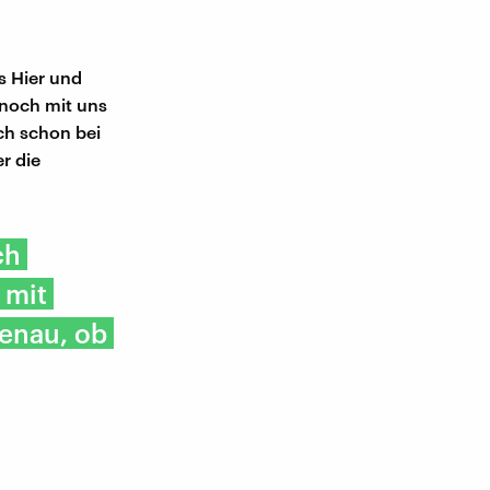
s Hier und
 noch mit uns
uch schon bei
r die
ch
 mit
genau, ob