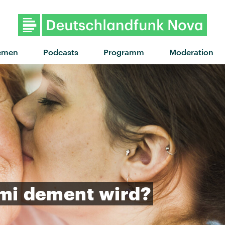
emen
Podcasts
Programm
Moderation
mi
dement
wird?