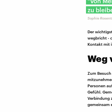
"Von Me
zu bleib
Sophie Rosent
Der wichtigs
wegbricht - 
Kontakt mit
Weg 
Zum Besuch 
mitzunehmen,
Personen auf 
Gefühl. Geme
Verbindung 
gemeinsam e