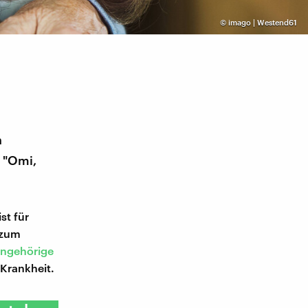
©
imago | Westend61
n
: "Omi,
st für
 zum
Angehörige
e Krankheit.