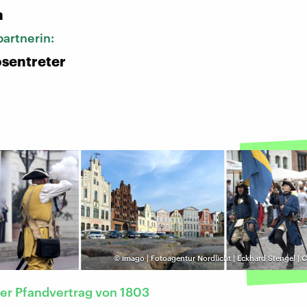
n
artnerin:
sentreter
©
imago | Fotoagentur Nordlicht | Eckhard Stengel | C
er Pfandvertrag von 1803