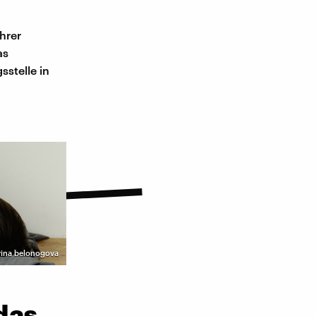
hrer
as
sstelle in
arina belonogova
das